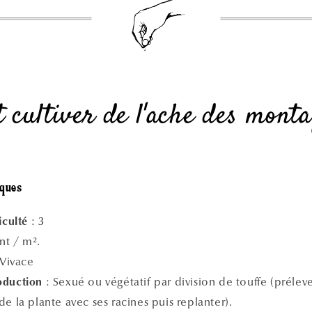
cultiver de l'ache des monta
iques
: 3
iculté
ant / m².
 Vivace
: Sexué ou végétatif par division de touffe (prélev
oduction
e la plante avec ses racines puis replanter).