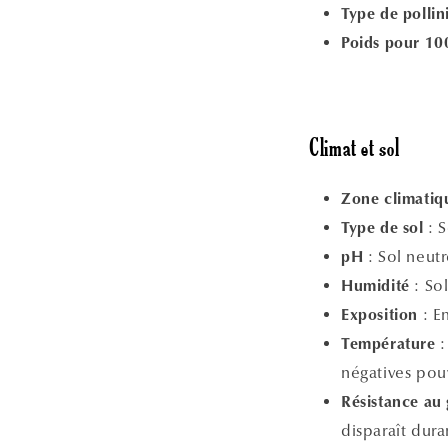
Type de pollin
Poids pour 10
Climat et sol
Zone climatiqu
: S
Type de sol
: Sol neut
pH
: Sol
Humidité
: En
Exposition
:
Température
négatives pou
Résistance au 
disparaît duran