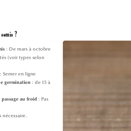
 semis ?
: De mars à octobre
mis
étés (voir types selon
: Semer en ligne
: de 15 à
e germination
: Pas
 passage au froid
s nécessaire.