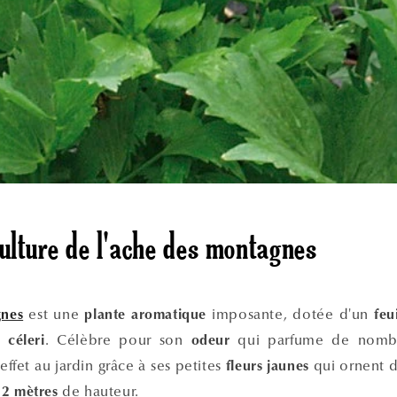
culture de l'ache des montagnes
est une
imposante, dotée d'un
gnes
plante aromatique
feu
du
. Célèbre pour son
qui parfume de nombre
céleri
odeur
ffet au jardin grâce à ses petites
qui ornent 
fleurs jaunes
e
de hauteur.
2 mètres