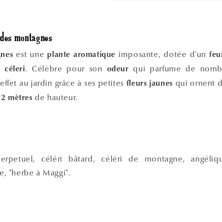
e des montagnes
est une
imposante, dotée d'un
gnes
plante aromatique
feu
du
. Célèbre pour son
qui parfume de nombre
céleri
odeur
ffet au jardin grâce à ses petites
qui ornent 
fleurs jaunes
e
de hauteur.
2 mètres
perpetuel, céléri bâtard, céléri de montagne, angél
le, "herbe à Maggi".