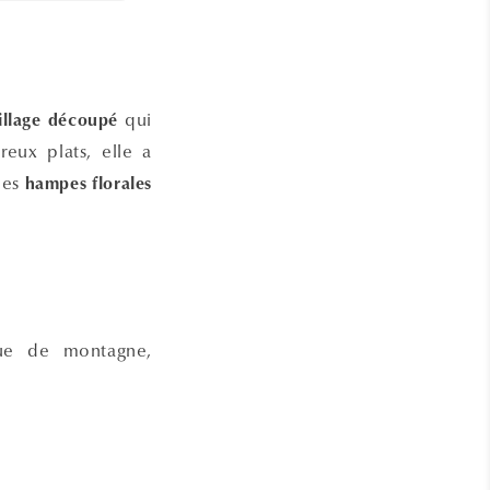
qui
illage découpé
ux plats, elle a
des
hampes florales
ique de montagne,