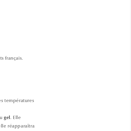
s français.
es températures
au
. Elle
gel
lle réapparaîtra