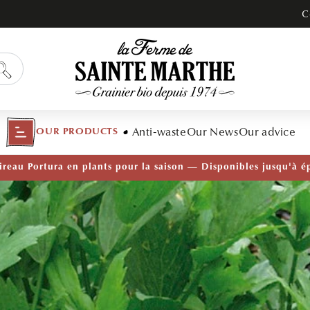
C
Anti-waste
Our News
Our advice
OUR PRODUCTS
TÉ — Ail Rocambole AB · Lot de 10 bulbilles · En stock main