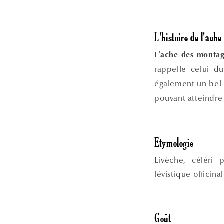
L'histoire de l'ach
L'
ache des monta
rappelle celui 
également un bel e
pouvant atteindr
Etymologie
Livèche, céléri 
lévistique officina
Goût