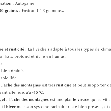
: Autogame
isation
: Environ 1 à 3 grammes.
00 graines
: La livèche s'adapte à tous les types de climat
e et rusticité
ol frais, profond et riche en humus.
re
 bien drainé.
soleillée
 L'
est très
et peut supporter d
ache des montagnes
rustique
vant aller jusqu'à
.
-15°C
:
L'
est une
qui survit 
gel
ache des montagnes
plante vivace
t l'
mais son système racinaire reste bien présent, et e
hiver