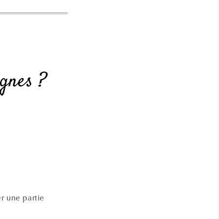
gnes ?
er une partie