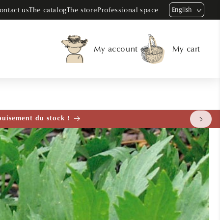
ontact us
The catalog
The store
Professional space
English
My account
My cart
tenant