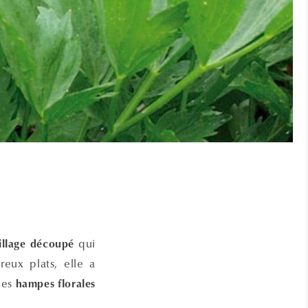
qui
illage découpé
ux plats, elle a
des
hampes florales