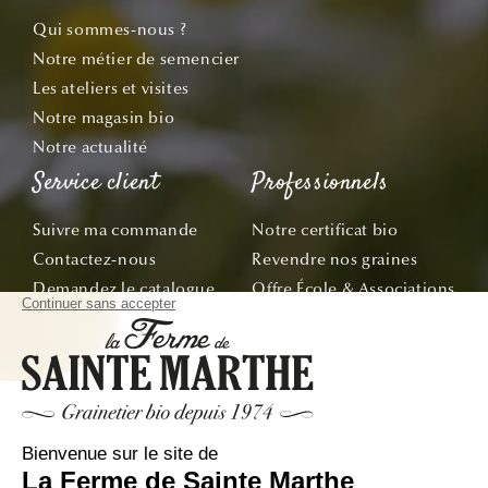
Qui sommes-nous ?
Notre métier de semencier
Les ateliers et visites
Notre magasin bio
Notre actualité
Service client
Professionnels
Suivre ma commande
Notre certificat bio
Contactez-nous
Revendre nos graines
Demandez le catalogue
Offre École & Associations
Bon de commande
Sachets personnalisés
Tous nos conseils
Abonnez-vous
Suivez nos aventures de la graine à l'assiette !