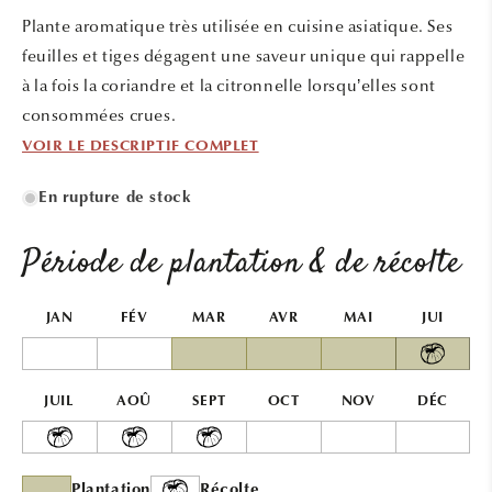
une
une
Plante aromatique très utilisée en cuisine asiatique. Ses
fenêtre
fenêtr
modale
modal
feuilles et tiges dégagent une saveur unique qui rappelle
à la fois la coriandre et la citronnelle lorsqu’elles sont
consommées crues.
VOIR LE DESCRIPTIF COMPLET
En rupture de stock
Période de plantation & de récolte
JAN
FÉV
MAR
AVR
MAI
JUI
JUIL
AOÛ
SEPT
OCT
NOV
DÉC
Plantation
Récolte