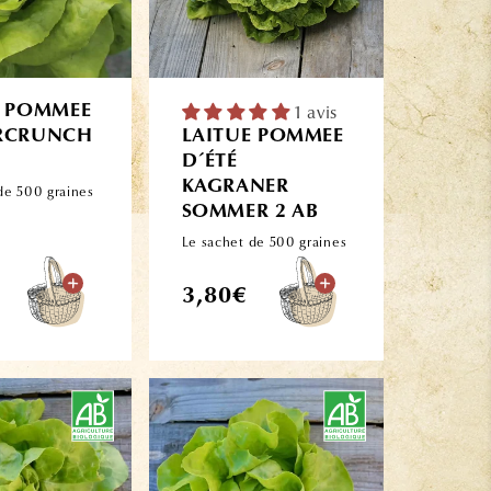
E POMMEE
1 avis
RCRUNCH
LAITUE POMMEE
D´ÉTÉ
KAGRANER
de 500 graines
SOMMER 2 AB
Le sachet de 500 graines
Prix
3,80€
l
habituel