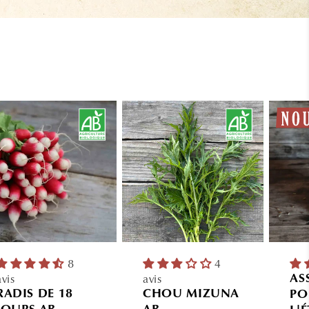
8
4
avis
avis
AS
RADIS DE 18
CHOU MIZUNA
PO