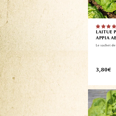
LAITUE
APPIA A
Le sachet de
Prix
3,80€
habituel