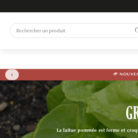
ET PASSER
AU
CONTENU
🌱 NOUVEAU
G
La laitue pommée est ferme et croqu