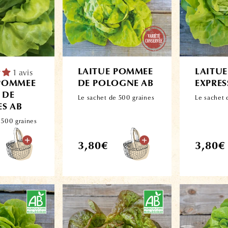
1 avis
LAITUE POMMEE
LAITU
 POMMEE
DE POLOGNE AB
EXPRES
 DE
Le sachet de 500 graines
Le sachet 
ES AB
 500 graines
Prix
Prix
3,80€
3,80€
habituel
habitue