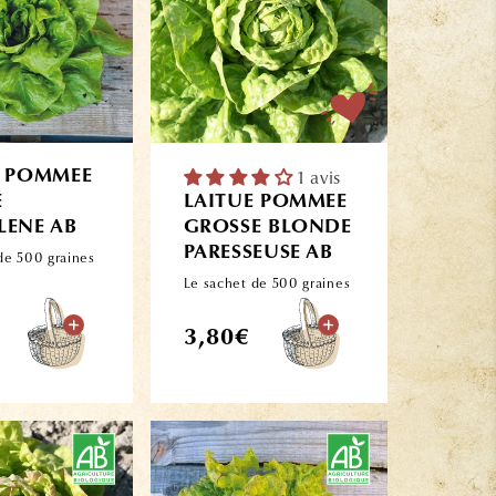
E POMMEE
1 avis
E
LAITUE POMMEE
LENE AB
GROSSE BLONDE
PARESSEUSE AB
de 500 graines
Le sachet de 500 graines
Prix
3,80€
l
habituel