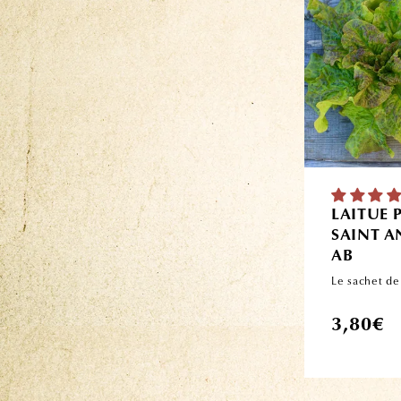
LAITUE
SAINT A
AB
Le sachet de
Prix
3,80€
habituel