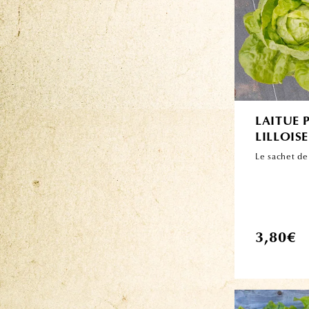
LAITUE
LILLOISE
Le sachet de
Prix
3,80€
habituel