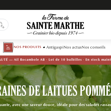
Antigaspi
Nos actus
Nos conseils
NOS PRODUITS
TÉ — Ail Rocambole AB · Lot de 10 bulbilles · En stock main
RAINES DE LAITUES POMMÉ
ante, avec une saveur douce, idéale pour des salades rassas