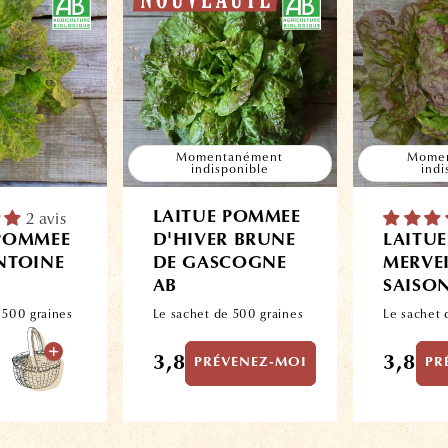
Momentanément
Momen
indisponible
indi
2 avis
LAITUE POMMEE
 POMMEE
D'HIVER BRUNE
LAITU
NTOINE
DE GASCOGNE
MERVEI
AB
SAISON
 500 graines
Le sachet de 500 graines
Le sachet 
Prix
Prix
3,80€
3,80€
PRÉVENEZ-MOI
PR
habituel
habitue