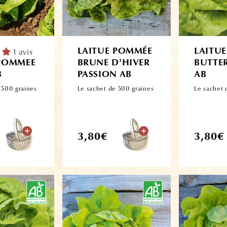
1 avis
LAITUE POMMÉE
LAITU
 POMMEE
BRUNE D'HIVER
BUTTE
B
PASSION AB
AB
 500 graines
Le sachet de 500 graines
Le sachet 
Prix
Prix
3,80€
3,80€
habituel
habitue