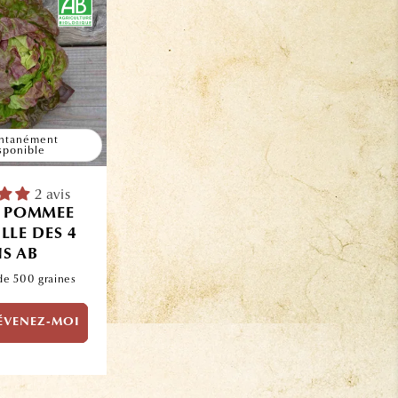
tanément
sponible
2 avis
E POMMEE
LLE DES 4
S AB
de 500 graines
ÉVENEZ-MOI
l