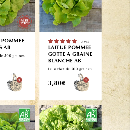
E POMMEE
1 avis
S AB
LAITUE POMMEE
GOTTE A GRAINE
de 500 graines
BLANCHE AB
Le sachet de 500 graines
Prix
3,80€
l
habituel