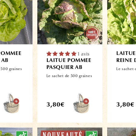
 POMMEE
1 avis
LAITU
 AB
LAITUE POMMEE
REINE 
PASQUIER AB
 500 graines
Le sachet 
Le sachet de 500 graines
Prix
Prix
3,80€
3,80€
habituel
habitue