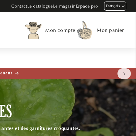
Contact
Le catalogue
Le magasin
Espace pro
Français
Mon compte
Mon panier
tenant
ES
iantes et des garnitures croquantes.