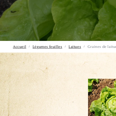
Accueil
Légumes feuilles
Laitues
Graines de lai
/
/
/