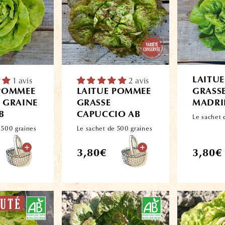
1 avis
2 avis
LAITU
 POMMEE
LAITUE POMMEE
GRASS
 GRAINE
GRASSE
MADRI
B
CAPUCCIO AB
Le sachet 
 500 graines
Le sachet de 500 graines
Prix
Prix
3,80€
3,80€
habituel
habitue