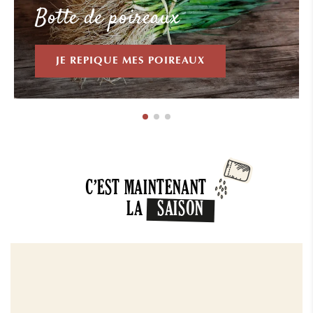
Botte de poireaux
JE REPIQUE MES POIREAUX
C’EST MAINTENANT
LA
SAISON