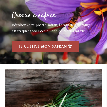
Crocus à safran
Récoltez votre propre safran, le fameux "or rouge"
en craquant pour ces bulbes de crocus sativus.
JE CULTIVE MON SAFRAN 🌺