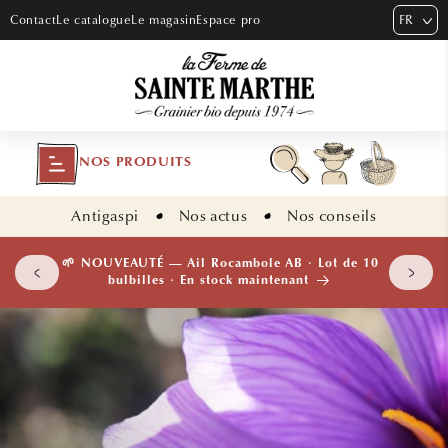
ET PASSER
FR
Contact
Le catalogue
Le magasin
Espace pro
AU
CONTENU
NOS PRODUITS
Antigaspi
Nos actus
Nos conseils
 plants
🌱 NOUVEAUTÉ — Ail Rocambole AB · Lot de 10
isement
bulbilles · En stock maintenant