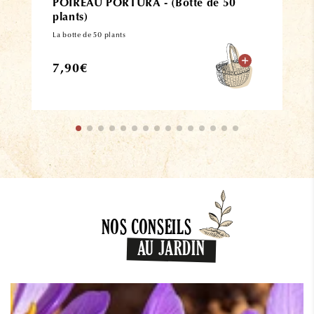
POIREAU PORTURA - (Botte de 50
A
plants)
B
La botte de 50 plants
Lot
Prix
Pr
7,90€
6
habituel
h
NOS CONSEILS
AU JARDIN