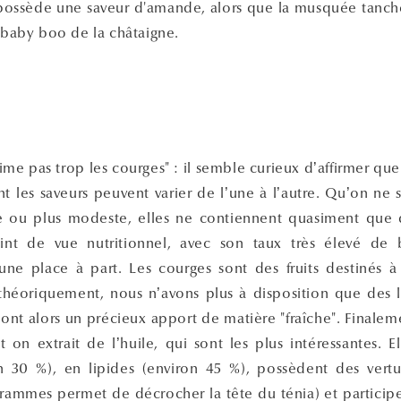
 possède une saveur d'amande, alors que la musquée tanc
a baby boo de la châtaigne.
aime pas trop les courges" : il semble curieux d’affirmer qu
t les saveurs peuvent varier de l’une à l’autre. Qu’on ne 
se ou plus modeste, elles ne contiennent quasiment que 
int de vue nutritionnel, avec son taux très élevé de b
une place à part. Les courges sont des fruits destinés
théoriquement, nous n’avons plus à disposition que des 
 sont alors un précieux apport de matière "fraîche". Finaleme
t on extrait de l’huile, qui sont les plus intéressantes. E
n 30 %), en lipides (environ 45 %), possèdent des vert
rammes permet de décrocher la tête du ténia) et participe