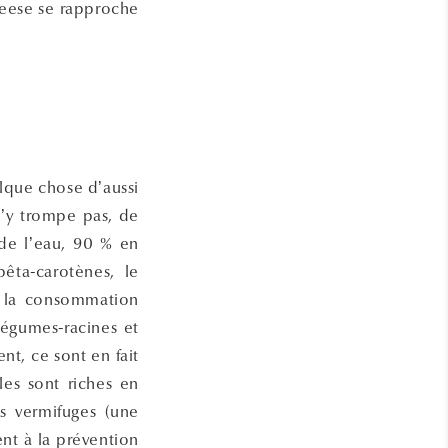
heese se rapproche
elque chose d’aussi
s’y trompe pas, de
de l’eau, 90 % en
êta-carotènes, le
 à la consommation
légumes-racines et
nt, ce sont en fait
lles sont riches en
us vermifuges (une
nt à la prévention