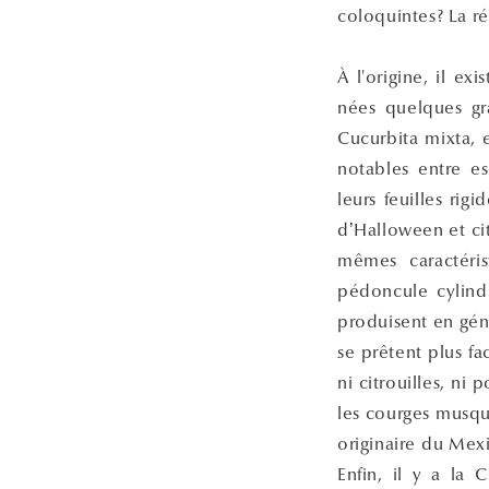
coloquintes? La r
À l'origine, il e
nées quelques gr
Cucurbita mixta, e
notables entre e
leurs feuilles rig
d’Halloween et ci
mêmes caractéris
pédoncule cylindr
produisent en géné
se prêtent plus fa
ni citrouilles, ni 
les courges musqu
originaire du Mexi
Enfin, il y a la 