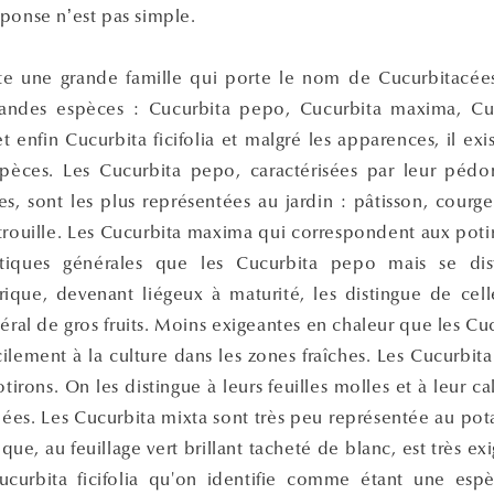
éponse n’est pas simple.
xiste une grande famille qui porte le nom de Cucurbitacée
andes espèces : Cucurbita pepo, Cucurbita maxima, Cu
t enfin Cucurbita ficifolia et malgré les apparences, il exi
spèces. Les Cucurbita pepo, caractérisées par leur pédo
ides, sont les plus représentées au jardin : pâtisson, courg
trouille. Les Cucurbita maxima qui correspondent aux poti
tiques générales que les Cucurbita pepo mais se dis
ique, devenant liégeux à maturité, les distingue de cell
ral de gros fruits. Moins exigeantes en chaleur que les Cu
cilement à la culture dans les zones fraîches. Les Cucurbi
potirons. On les distingue à leurs feuilles molles et à leur c
ées. Les Cucurbita mixta sont très peu représentée au pot
que, au feuillage vert brillant tacheté de blanc, est très ex
Cucurbita ficifolia qu'on identifie comme étant une esp