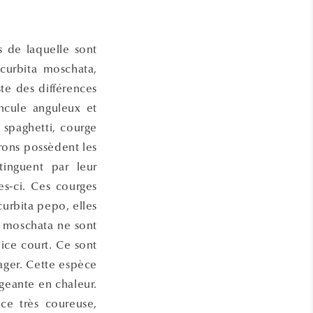
s de laquelle sont
curbita moschata,
ste des différences
ncule anguleux et
e spaghetti, courge
rons possèdent les
tinguent par leur
es-ci. Ces courges
curbita pepo, elles
ta moschata ne sont
alice court. Ce sont
ager. Cette espèce
igeante en chaleur.
èce très coureuse,