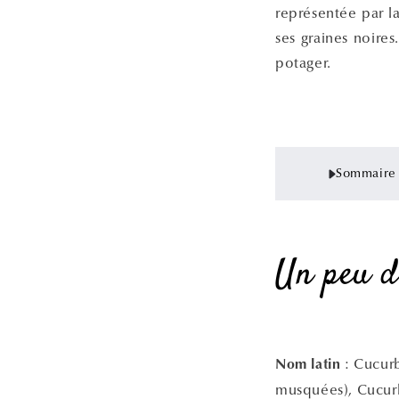
représentée par l
ses graines noires
potager.
Sommaire d
Un peu d
:
Cucurb
Nom latin
musquées), Cucurb