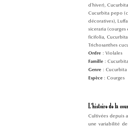
d'hiver), Cucurbit
Cucurbita pepo (c
décoratives), Luffa
siceraria (courges
ficifolia, Cucurbit
Trichosanthes cuc
:
Violales
Ordre
:
Cucurbit
Famille
:
Cucurbita
Genre
:
Courges
Espèce
L'histoire de la cou
Cultivées depuis 
une variabilité d