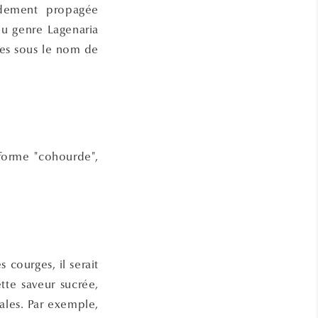
idement propagée
du genre Lagenaria
ées sous le nom de
 forme "cohourde",
 courges, il serait
tte saveur sucrée,
ales. Par exemple,