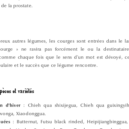
de la prostate.
x autres légumes, les courges sont entrées dans le la
courge » ne ravira pas forcément le ou la destinatai
comme chaque fois que le sens d'un mot est dévoyé, 
ulaire et le succès que ce légume rencontre.
pèces et variétés
: Chieh qua shixijegua, Chieh qua guixingyi
n d'hiver
Twonga, Xiaodonggua.
: Butternut, Futsu black rinded, Heipijiangbinggua
uées