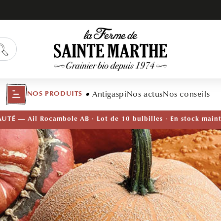
Antigaspi
Nos actus
Nos conseils
NOS PRODUITS
TÉ — Ail Rocambole AB · Lot de 10 bulbilles · En stock main