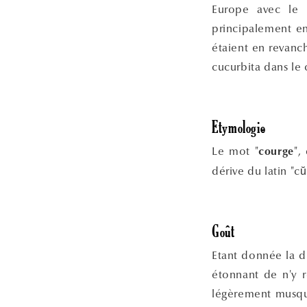
Europe avec le 
principalement en
étaient en revanc
cucurbita dans le 
Etymologie
Le mot "
",
courge
dérive du latin "c
Goût
Etant donnée la di
étonnant de n'y r
légèrement musqué