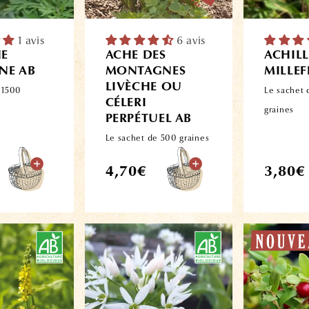
1 avis
6 avis
HE
ACHE DES
ACHILL
E AB
MONTAGNES
MILLEF
LIVÈCHE OU
 1500
Le sachet
CÉLERI
graines
PERPÉTUEL AB
Le sachet de 500 graines
Prix
Prix
4,70€
3,80€
habituel
habitue