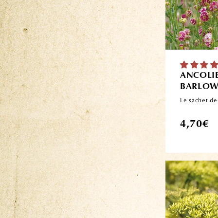
ANCOLI
BARLOW
Le sachet de
Prix
4,70€
habituel