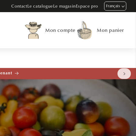
Contact
Le catalogue
Le magasin
Espace pro
Français
Mon compte
Mon panier
tenant