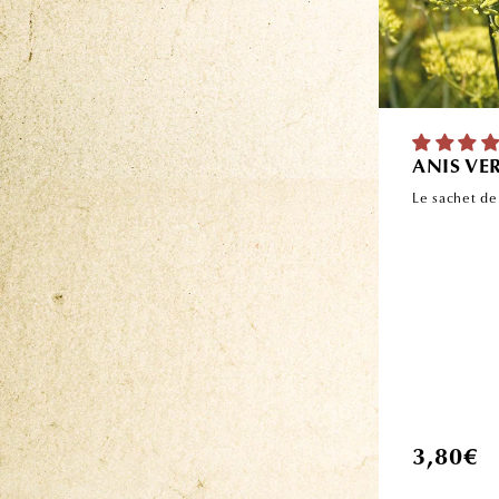
ANIS VE
Le sachet de
Prix
3,80€
habituel