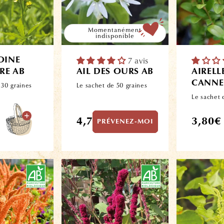
Momentanément
indisponible
OINE
7 avis
RE AB
AIL DES OURS AB
AIRELL
CANNE
 30 graines
Le sachet de 50 graines
Le sachet 
Prix
Prix
4,70€
3,80€
PRÉVENEZ-MOI
habituel
habitue