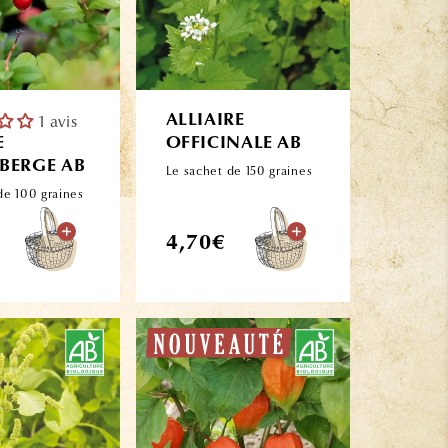
1 avis
ALLIAIRE
E
OFFICINALE AB
BERGE AB
Le sachet de 150 graines
de 100 graines
Prix
4,70€
l
habituel