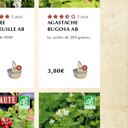
3 avis
3 avis
EE
AGASTACHE
EUILLE AB
RUGOSA AB
 de 1000
Le sachet de 200 graines
Prix
3,80€
l
habituel