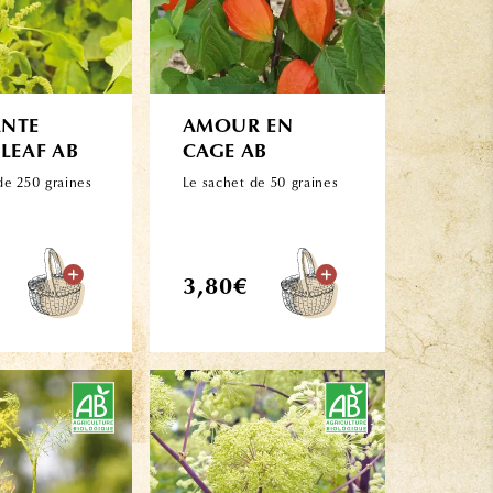
NTE
AMOUR EN
LEAF AB
CAGE AB
de 250 graines
Le sachet de 50 graines
Prix
3,80€
l
habituel