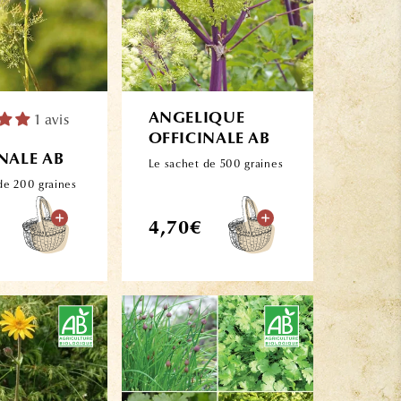
1 avis
ANGELIQUE
OFFICINALE AB
NALE AB
Le sachet de 500 graines
de 200 graines
Prix
4,70€
l
habituel