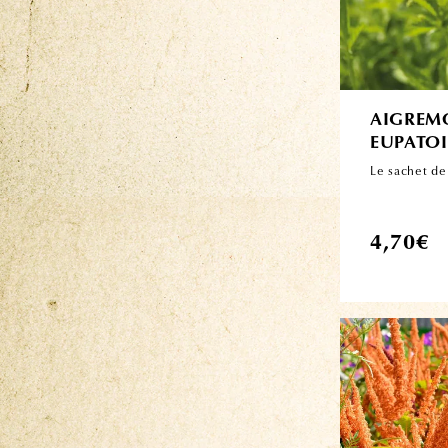
AIGREM
EUPATOI
Le sachet de
Prix
4,70€
habituel