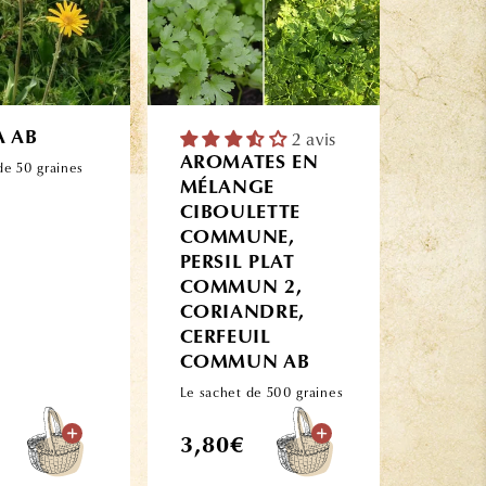
A AB
2 avis
AROMATES EN
de 50 graines
MÉLANGE
CIBOULETTE
COMMUNE,
PERSIL PLAT
COMMUN 2,
CORIANDRE,
CERFEUIL
COMMUN AB
Le sachet de 500 graines
Prix
3,80€
l
habituel