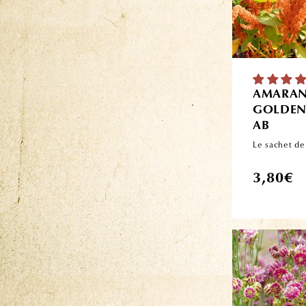
AMARAN
GOLDEN
AB
Le sachet de
Prix
3,80€
habituel