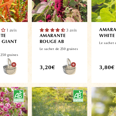
1 avis
3 avis
AMARA
TE
AMARANTE
WHITE 
 GIANT
ROUGE AB
Le sachet 
Le sachet de 250 graines
 250 graines
Prix
Prix
3,20€
3,80€
habituel
habitue