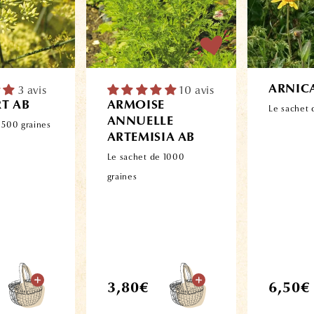
3 avis
10 avis
ARNIC
RT AB
ARMOISE
Le sachet 
ANNUELLE
 500 graines
ARTEMISIA AB
Le sachet de 1000
graines
Prix
Prix
3,80€
6,50€
habituel
habitue