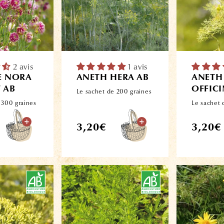
2 avis
1 avis
E NORA
ANETH HERA AB
ANETH
 AB
OFFICI
Le sachet de 200 graines
 300 graines
Le sachet 
Prix
Prix
3,20€
3,20€
habituel
habitue