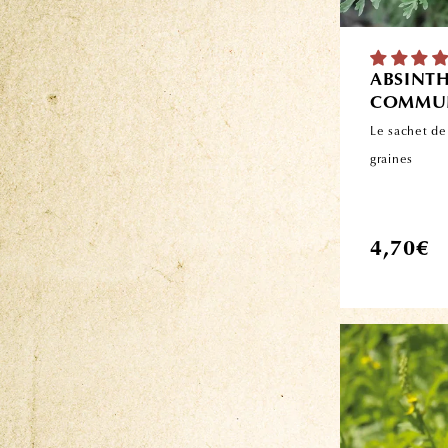
ABSINT
COMMUN
Le sachet de
graines
Prix
4,70€
habituel