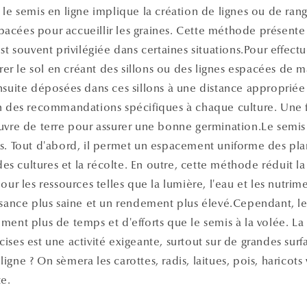
 le semis en ligne implique la création de lignes ou de ran
acées pour accueillir les graines. Cette méthode présente 
est souvent privilégiée dans certaines situations.Pour effect
parer le sol en créant des sillons ou des lignes espacées de m
nsuite déposées dans ces sillons à une distance appropriée
n des recommandations spécifiques à chaque culture. Une fo
uvre de terre pour assurer une bonne germination.Le semis 
es. Tout d'abord, il permet un espacement uniforme des pla
n des cultures et la récolte. En outre, cette méthode réduit 
our les ressources telles que la lumière, l'eau et les nutrim
ssance plus saine et un rendement plus élevé.Cependant, le
ment plus de temps et d'efforts que le semis à la volée. La
ises est une activité exigeante, surtout sur de grandes surf
gne ? On sèmera les carottes, radis, laitues, pois, haricots 
te.