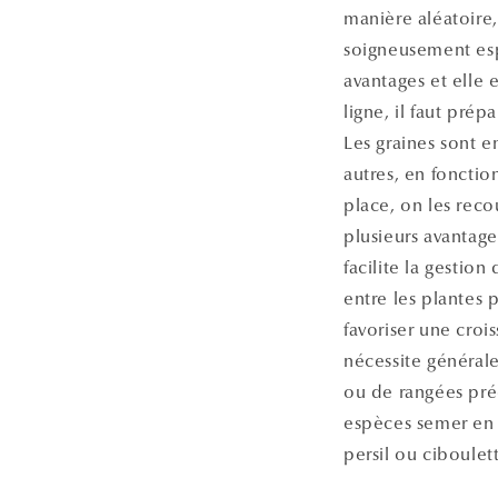
manière aléatoire,
soigneusement esp
avantages et elle 
ligne, il faut pré
Les graines sont e
autres, en fonctio
place, on les reco
plusieurs avantag
facilite la gestio
entre les plantes p
favoriser une croi
nécessite générale
ou de rangées préc
espèces semer en li
persil ou ciboulet