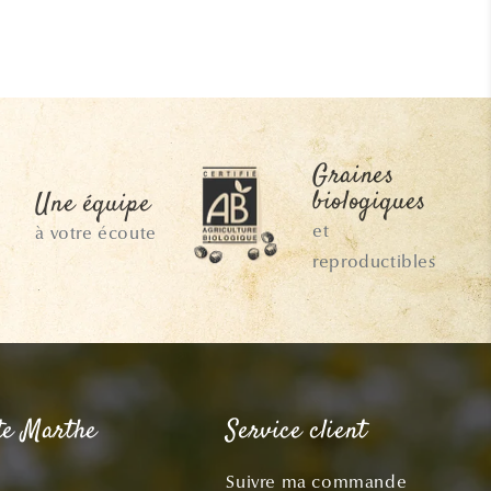
Graines
biologiques
Une équipe
et
à votre écoute
reproductibles
te Marthe
Service client
Suivre ma commande