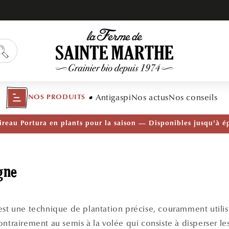
Antigaspi
Nos actus
Nos conseils
NOS PRODUITS
É — Ail Rocambole AB · Lot de 10 bulbilles · En stock maint
gne
est une technique de plantation précise, couramment utilis
ontrairement au semis à la volée qui consiste à disperser le