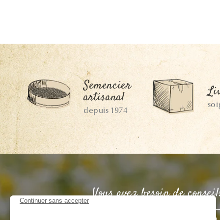
Semencier
Li
artisanal
so
depuis 1974
Vous avez besoin de conseil