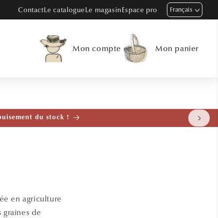
Contact
Le catalogue
Le magasin
Espace pro
Français
Mon compte
Mon panier
enant
ée en agriculture
s graines de