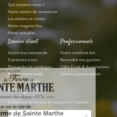
Qui sommes-nous ?
Notre métier de semencier
Les ateliers et visites
Notre magasin bio
Notre actualité
Service client
Professionnels
Suivre ma commande
Notre certificat bio
Contactez-nous
Revendre nos graines
Demandez le catalogue
Offre École & Associations
Bon de commande
Sachets personnalisés
Tous nos conseils
Abonnez-vous
Suivez nos aventures de la graine à l'assiette !
E-mail