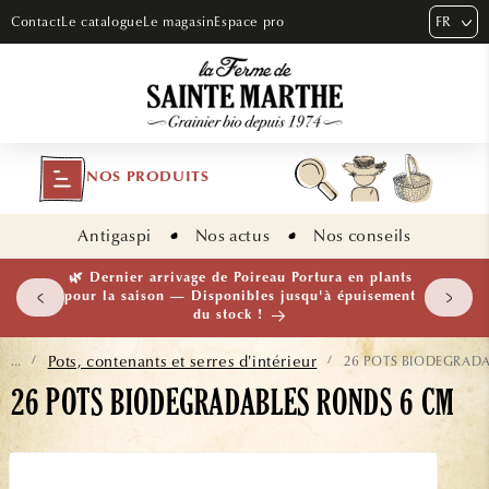
ET PASSER
FR
Contact
Le catalogue
Le magasin
Espace pro
AU
CONTENU
NOS PRODUITS
Antigaspi
Nos actus
Nos conseils
🌱 NOUVEAUTÉ — Ail Rocambole AB · Lot de 10
bulbilles · En stock maintenant
Pots, contenants et serres d’intérieur
26 POTS BIODEGRAD
...
/
/
26 POTS BIODEGRADABLES RONDS 6 CM
ASSER AUX
NFORMATIONS