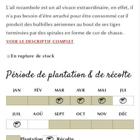
une
une
L'ail rocambole est un ail vivace extraordinaire, en effet, il
fenêtre
fenêtr
modale
modal
n'a pas besoin d'être arraché pour être consommé car il
produit des bulbilles aériennes au bout de ses tiges
terminées par des spirales en forme de cor de chasse.
VOIR LE DESCRIPTIF COMPLET
En rupture de stock
Période de plantation & de récolte
JAN
FÉV
MAR
AVR
MAI
JUI
JUIL
AOÛ
SEPT
OCT
NOV
DÉC
Plantation
Récolte