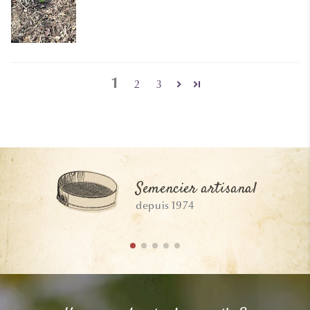
1
2
3
Semencier artisanal
depuis 1974