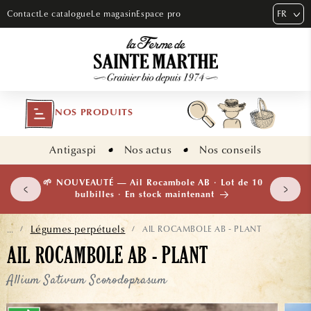
ET PASSER
FR
Contact
Le catalogue
Le magasin
Espace pro
AU
CONTENU
NOS PRODUITS
Antigaspi
Nos actus
Nos conseils
 plants
🌱 NOUVEAUTÉ — Ail Rocambole AB · Lot de 10
isement
bulbilles · En stock maintenant
Légumes perpétuels
AIL ROCAMBOLE AB - PLANT
...
/
/
AIL ROCAMBOLE AB - PLANT
Allium Sativum Scorodoprasum
ASSER AUX