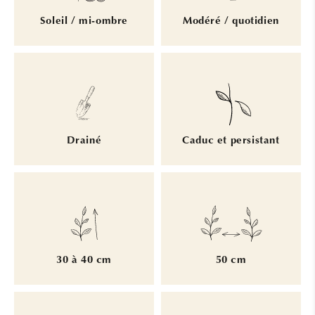
Soleil / mi-ombre
Modéré / quotidien
Drainé
Caduc et persistant
30 à 40 cm
50 cm