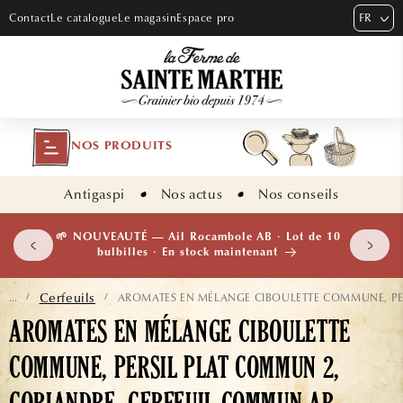
ET PASSER
FR
Contact
Le catalogue
Le magasin
Espace pro
AU
CONTENU
NOS PRODUITS
Antigaspi
Nos actus
Nos conseils
 plants
🌱 NOUVEAUTÉ — Ail Rocambole AB · Lot de 10
isement
bulbilles · En stock maintenant
Cerfeuils
AROMATES EN MÉLANGE CIBOULETTE COMMUNE, PE
...
/
/
AROMATES EN MÉLANGE CIBOULETTE
COMMUNE, PERSIL PLAT COMMUN 2,