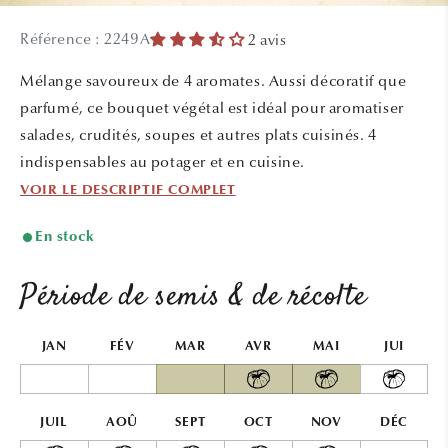
le
média
Référence : 2249A
2 avis
1
dans
une
Mélange savoureux de 4 aromates. Aussi décoratif que
fenêtre
modale
parfumé, ce bouquet végétal est idéal pour aromatiser
salades, crudités, soupes et autres plats cuisinés. 4
indispensables au potager et en cuisine.
VOIR LE DESCRIPTIF COMPLET
En stock
Période de semis & de récolte
JAN
FÉV
MAR
AVR
MAI
JUI
JUIL
AOÛ
SEPT
OCT
NOV
DÉC