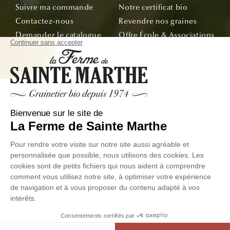
Suivre ma commande
Notre certificat bio
Contactez-nous
Revendre nos graines
Demandez le catalogue
Offre École & Associations
Bon de commande
Sachets personnalisés
Tous nos conseils
Abonnez-vous
Suivez nos aventures de la graine à l'assiette !
E-mail
© La Ferme de Sainte Marthe - Tous droit réservés
Données
Conditions Générales de
Exercer votre droit de
personnelles
Ventes
Rétractation
Facebook
Instagram
Linkedin
YouTube