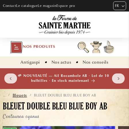
ET PASSER
FR
Contact
Le catalogue
Le magasin
Espace pro
AU
CONTENU
NOS PRODUITS
Antigaspi
Nos actus
Nos conseils
 plants
🌱 NOUVEAUTÉ — Ail Rocambole AB · Lot de 10
isement
bulbilles · En stock maintenant
Bleuets
BLEUET DOUBLE BLEU BLUE BOY AB
...
/
/
BLEUET DOUBLE BLEU BLUE BOY AB
Centaurea cyanus
ASSER AUX