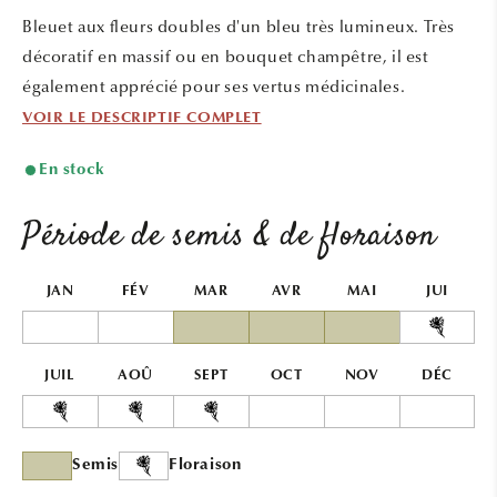
une
une
Bleuet aux fleurs doubles d'un bleu très lumineux. Très
fenêtre
fenêtr
modale
modal
décoratif en massif ou en bouquet champêtre, il est
également apprécié pour ses vertus médicinales.
VOIR LE DESCRIPTIF COMPLET
En stock
Période de semis & de floraison
JAN
FÉV
MAR
AVR
MAI
JUI
JUIL
AOÛ
SEPT
OCT
NOV
DÉC
Semis
Floraison