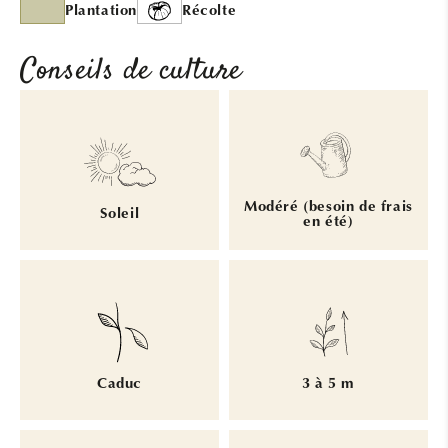
Plantation
Récolte
Conseils de culture
Modéré (besoin de frais
Soleil
en été)
Caduc
3 à 5 m