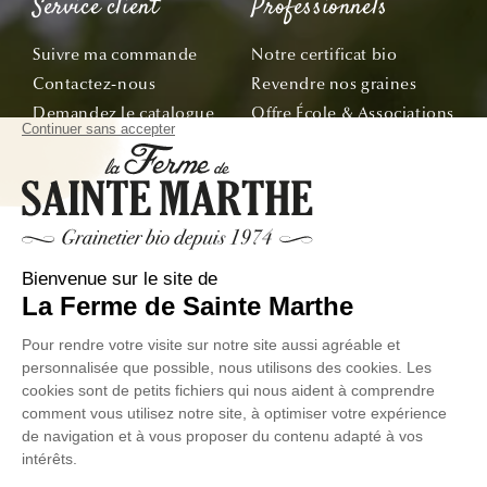
Service client
Professionnels
Suivre ma commande
Notre certificat bio
Contactez-nous
Revendre nos graines
Demandez le catalogue
Offre École & Associations
Bon de commande
Sachets personnalisés
Tous nos conseils
Abonnez-vous
Suivez nos aventures de la graine à l'assiette !
E-mail
© La Ferme de Sainte Marthe - Tous droit réservés
Données
Conditions Générales de
Exercer votre droit de
personnelles
Ventes
Rétractation