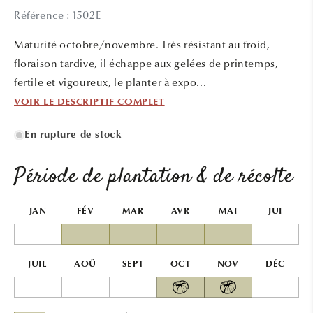
média
Référence : 1502E
1
dans
une
Maturité octobre/novembre. Très résistant au froid,
fenêtre
modale
floraison tardive, il échappe aux gelées de printemps,
fertile et vigoureux, le planter à expo...
VOIR LE DESCRIPTIF COMPLET
En rupture de stock
Période de plantation & de récolte
JAN
FÉV
MAR
AVR
MAI
JUI
JUIL
AOÛ
SEPT
OCT
NOV
DÉC