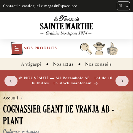
ET PASSER
FR
Contact
Le catalogue
Le magasin
Espace pro
AU
CONTENU
NOS PRODUITS
Antigaspi
Nos actus
Nos conseils
 plants
🌱 NOUVEAUTÉ — Ail Rocambole AB · Lot de 10
isement
bulbilles · En stock maintenant
Accueil
/
COGNASSIER GEANT DE VRANJA AB -
PLANT
Cydonia vulgaris