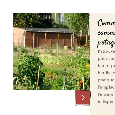
Comm
comm
potag
Retrouve
pour co
bio resp
biodiver
pratiques
l'empla
l'enviro
indispens