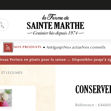
Antigaspi
Nos actus
Nos conseils
NOS PRODUITS
TÉ — Ail Rocambole AB · Lot de 10 bulbilles · En stock main
S ET LEGUMES
CONSERVER
Référence : 6446H