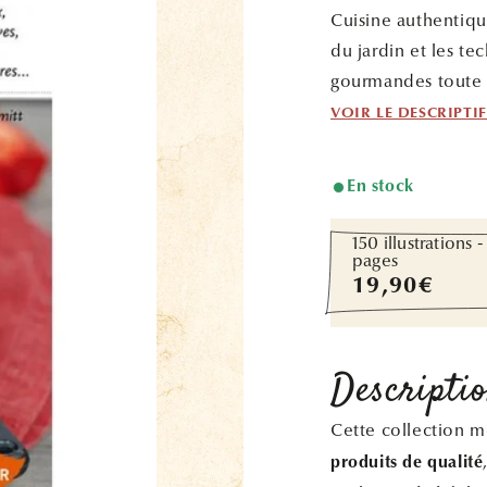
Cuisine authentique
du jardin et les te
gourmandes toute 
VOIR LE DESCRIPTI
En stock
150 illustrations -
pages
Prix
19,90€
habituel
Descripti
Cette collection 
produits de qualité