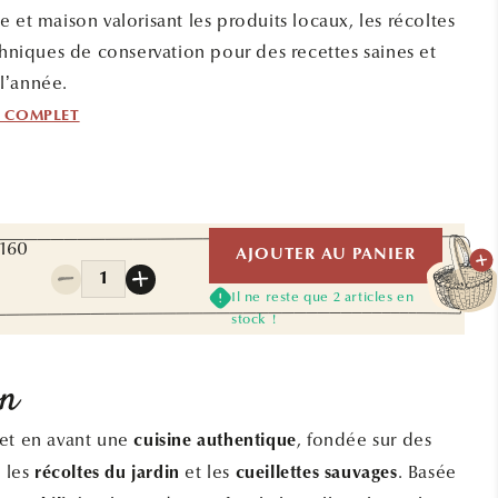
 et maison valorisant les produits locaux, les récoltes
chniques de conservation pour des recettes saines et
l’année.
F COMPLET
 160
AJOUTER AU PANIER
Quantité
Réduire
Augmenter
Il ne reste que 2 articles en
la
la
stock !
quantité
quantité
de
de
CONSERVER
CONSERVER
on
LES
LES
FRUITS
FRUITS
met en avant une
, fondée sur des
cuisine authentique
ET
ET
, les
et les
. Basée
LEGUMES
LEGUMES
récoltes du jardin
cueillettes sauvages