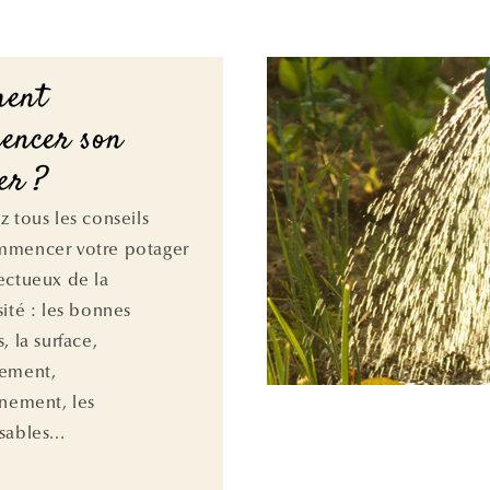
ent
encer son
er ?
z tous les conseils
mmencer votre potager
ectueux de la
sité : les bonnes
, la surface,
cement,
nnement, les
ables...