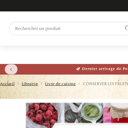
ET PASSER
AU
CONTENU
🌱 NOUVEAU
Accueil
Librairie
Livre de cuisine
CONSERVER LES FRUIT
/
/
/
PASSER AUX
INFORMATIONS
PRODUITS