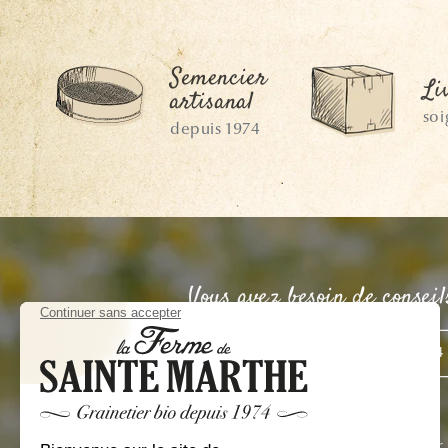
Semencier
Li
artisanal
so
depuis 1974
Vous avez besoin de conseil
CONTACTEZ-NOUS
02 41 44
Du lundi au vendredi de 9h à 17h
Vous avez aussi possibilité de venir découvrir