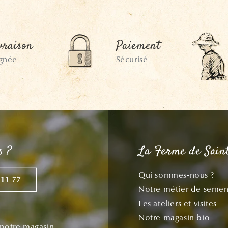
vraison
Paiement
ignée
Sécurisé
s ?
La Ferme de Sain
Qui sommes-nous ?
 11 77
Notre métier de semen
Les ateliers et visites
Notre magasin bio
 notre magasin,