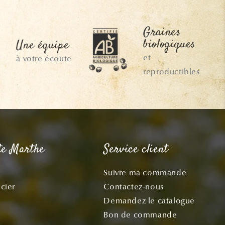
Graines
biologiques
Une équipe
et
à votre écoute
reproductibles
te Marthe
Service client
Suivre ma commande
cier
Contactez-nous
Demandez le catalogue
Bon de commande