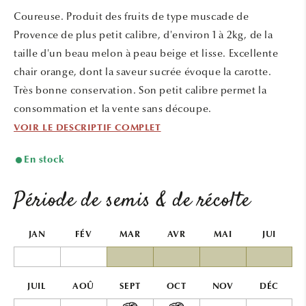
une
une
Coureuse. Produit des fruits de type muscade de
fenêtre
fenêtr
modale
modal
Provence de plus petit calibre, d'environ 1 à 2kg, de la
taille d'un beau melon à peau beige et lisse. Excellente
chair orange, dont la saveur sucrée évoque la carotte.
Très bonne conservation. Son petit calibre permet la
consommation et la vente sans découpe.
VOIR LE DESCRIPTIF COMPLET
En stock
Période de semis & de récolte
JAN
FÉV
MAR
AVR
MAI
JUI
JUIL
AOÛ
SEPT
OCT
NOV
DÉC