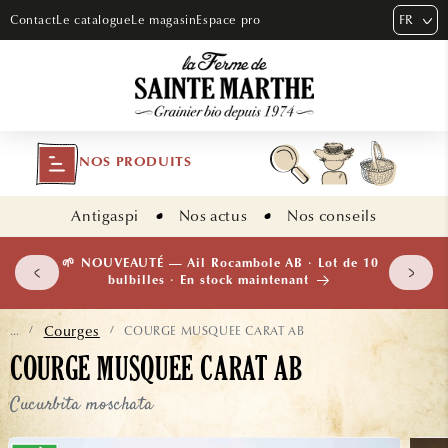
ET PASSER
FR
Contact
Le catalogue
Le magasin
Espace pro
AU
CONTENU
NOS PRODUITS
Antigaspi
Nos actus
Nos conseils
 plants
🌱 NOUVEAUTÉ — Ail Rocambole AB · Lot de 10
isement
bulbilles · En stock maintenant
Courges
COURGE MUSQUEE CARAT AB
...
/
/
COURGE MUSQUEE CARAT AB
Cucurbita moschata
ASSER AUX