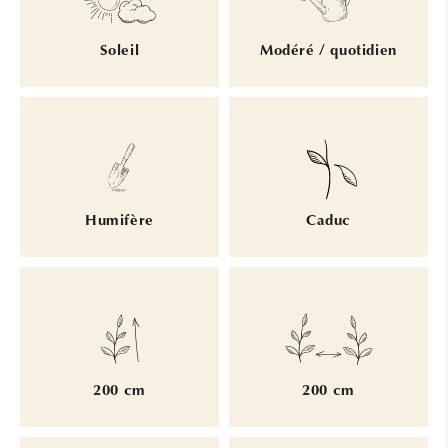
Soleil
Modéré / quotidien
Humifère
Caduc
200 cm
200 cm