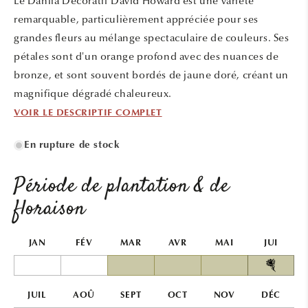
Le Dahlia Décoratif David Howard est une variété
fenêtre
modale
remarquable, particulièrement appréciée pour ses
grandes fleurs au mélange spectaculaire de couleurs. Ses
pétales sont d'un orange profond avec des nuances de
bronze, et sont souvent bordés de jaune doré, créant un
magnifique dégradé chaleureux.
VOIR LE DESCRIPTIF COMPLET
En rupture de stock
Période de plantation & de
floraison
JAN
FÉV
MAR
AVR
MAI
JUI
JUIL
AOÛ
SEPT
OCT
NOV
DÉC