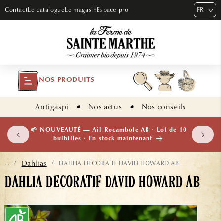
ET PASSER
FR
Contact
Le catalogue
Le magasin
Espace pro
AU
CONTENU
NOS PRODUITS
Antigaspi
Nos actus
Nos conseils
 plants
🌱 NOUVEAUTÉ — Ail Rocambole AB · Lot de 10
isement
bulbilles · En stock maintenant
Dahlias
DAHLIA DECORATIF DAVID HOWARD AB
...
/
/
DAHLIA DECORATIF DAVID HOWARD AB
ASSER AUX
NFORMATIONS