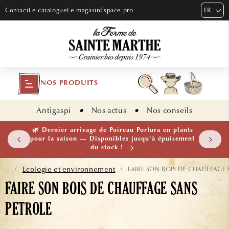
ET PASSER
FR
Contact
Le catalogue
Le magasin
Espace pro
AU
CONTENU
NOS PRODUITS
Antigaspi
Nos actus
Nos conseils
 plants
🌱 NOUVEAUTÉ — Ail Rocambole AB · Lot de 10
isement
bulbilles · En stock maintenant
Ecologie et environnement
FAIRE SON BOIS DE CHAUFFAGE 
...
/
/
FAIRE SON BOIS DE CHAUFFAGE SANS
PETROLE