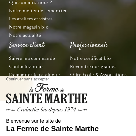
Qui sommes-nous ?
Notre métier de semencier
Les ateliers et visites
Notre magasin bio
Notre actualité
Service client
Professionnels
Suivre ma commande
Notre certificat bio
Contactez-nous
Revendre nos graines
Demandez le catalogue
Offre École & Associations
Bon de commande
Sachets personnalisés
Tous nos conseils
Abonnez-vous
Suivez nos aventures de la graine à l'assiette !
E-mail