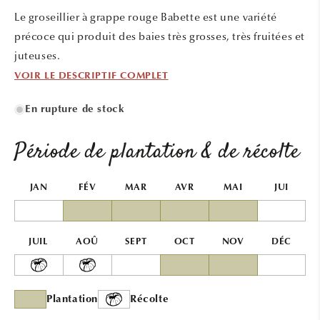
une
Le groseillier à grappe rouge Babette est une variété
fenêtre
modale
précoce qui produit des baies très grosses, très fruitées et
juteuses.
VOIR LE DESCRIPTIF COMPLET
En rupture de stock
Période de plantation & de récolte
JAN
FÉV
MAR
AVR
MAI
JUI
JUIL
AOÛ
SEPT
OCT
NOV
DÉC
Plantation
Récolte