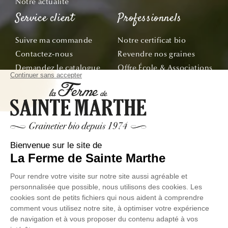
Notre actualité
Service client
Professionnels
Suivre ma commande
Notre certificat bio
Contactez-nous
Revendre nos graines
Demandez le catalogue
Offre École & Associations
Bon de commande
Sachets personnalisés
Tous nos conseils
Abonnez-vous
Suivez nos aventures de la graine à l'assiette !
E-mail
© La Ferme de Sainte Marthe - Tous droit réservés
Données
Conditions Générales de
Exercer votre droit de