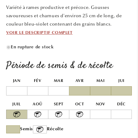
une
une
Variété à rames productive et précoce. Gousses
fenêtre
fenêtr
modale
modal
savoureuses et charnues d'environ 25 cm de long, de
couleur bleu-violet contenant des grains blancs.
VOIR LE DESCRIPTIF COMPLET
En rupture de stock
Période de semis & de récolte
JAN
FÉV
MAR
AVR
MAI
JUI
JUIL
AOÛ
SEPT
OCT
NOV
DÉC
Semis
Récolte