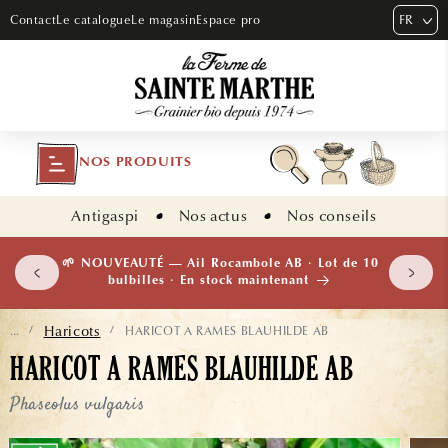
ET PASSER
FR
Contact
Le catalogue
Le magasin
Espace pro
AU
CONTENU
NOS PRODUITS
Antigaspi
Nos actus
Nos conseils
🌱 NOUV
b
Haricots
HARICOT A RAMES BLAUHILDE AB
...
/
/
HARICOT A RAMES BLAUHILDE AB
Phaseolus vulgaris
ASSER AUX