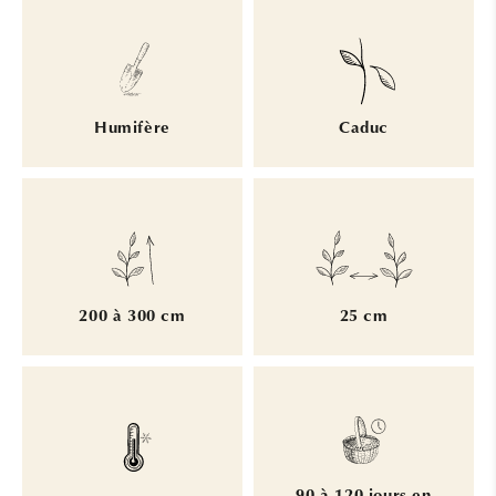
Humifère
Caduc
200 à 300 cm
25 cm