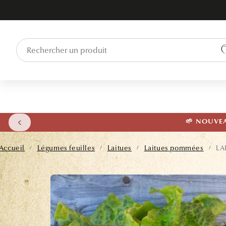
ET PASSER
AU
CONTENU
🌱 NOUVEAU
Accueil
Légumes feuilles
Laitues
Laitues pommées
LA
/
/
/
/
PASSER AUX
INFORMATIONS
PRODUITS