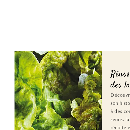
Réuss
des l
Découvre
son hist
à des con
semis, la
récolte e