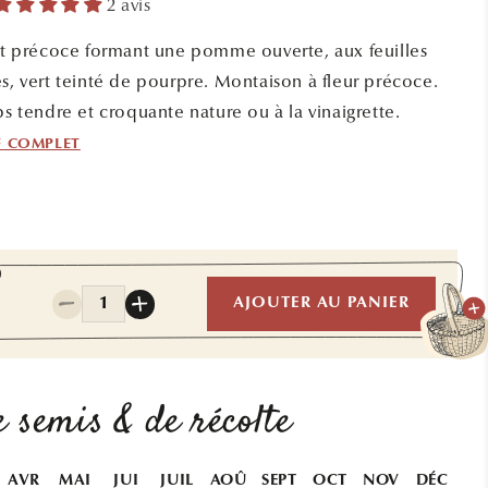
2 avis
et précoce formant une pomme ouverte, aux feuilles
, vert teinté de pourpre. Montaison à fleur précoce.
s tendre et croquante nature ou à la vinaigrette.
F COMPLET
0
Quantité
AJOUTER AU PANIER
Réduire
Augmenter
la
la
quantité
quantité
de
de
LAITUE
LAITUE
 semis & de récolte
POMMEE
POMMEE
SAINT
SAINT
ANTOINE
ANTOINE
AVR
MAI
JUI
JUIL
AOÛ
SEPT
OCT
NOV
DÉC