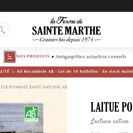
Antigaspi
Nos actus
Nos conseils
NOS PRODUITS
TÉ — Ail Rocambole AB · Lot de 10 bulbilles · En stock main
ITUE POMMEE SAINT ANTOINE AB
LAITUE P
Lactuca sativa