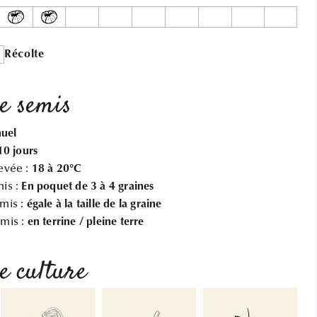
AB
AB
Récolte
de semis
uel
10 jours
evée :
18 à 20°C
is :
En poquet de 3 à 4 graines
mis :
égale à la taille de la graine
mis :
en terrine / pleine terre
e culture