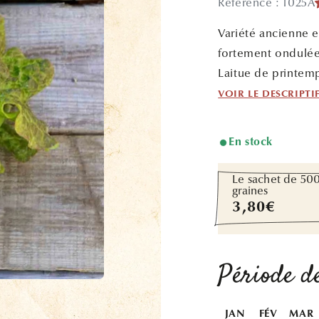
Référence : 1025A
Variété ancienne 
fortement ondulées
Laitue de printemp
VOIR LE DESCRIPTI
En stock
Le sachet de 50
graines
Prix
3,80€
habituel
Période de
JAN
FÉV
MAR