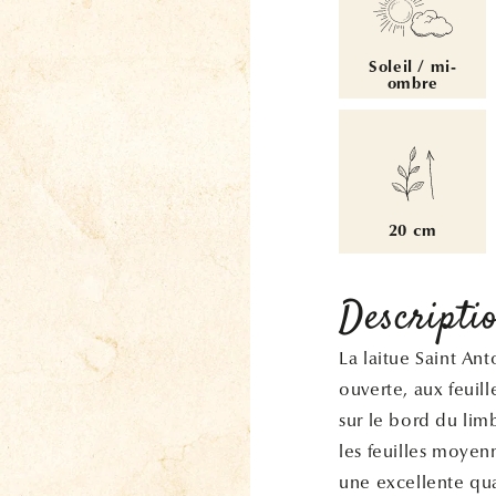
Soleil / mi-
ombre
20 cm
Descripti
La laitue Saint A
ouverte, aux feuil
sur le bord du li
les feuilles moyen
une excellente qua