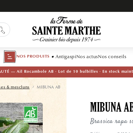
Antigaspi
Nos actus
Nos conseils
NOS PRODUITS
TÉ — Ail Rocambole AB · Lot de 10 bulbilles · En stock main
ses & mescluns
MIBUNA AB
/
MIBUNA A
Brassica rapa s