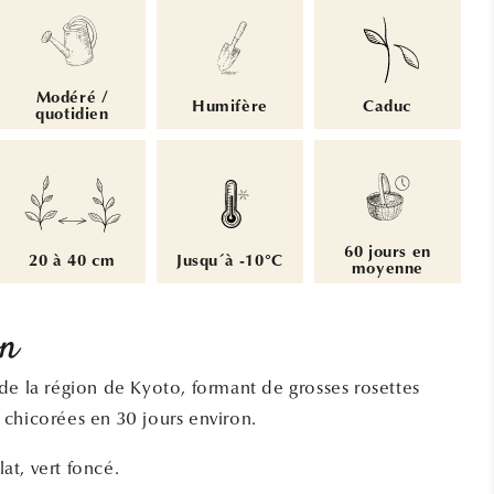
Modéré /
Humifère
Caduc
quotidien
60 jours en
20 à 40 cm
Jusqu´à -10°C
moyenne
on
de la région de Kyoto, formant de grosses rosettes
 chicorées en
30 jours environ.
lat, vert foncé.