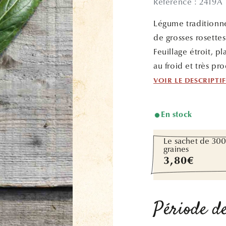
Référence : 2419A
Légume traditionne
de grosses rosette
Feuillage étroit, p
au froid et très pro
VOIR LE DESCRIPTI
En stock
Le sachet de 30
graines
Prix
3,80€
habituel
Période de