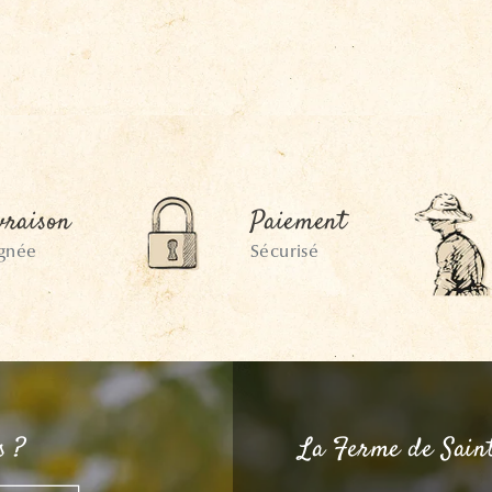
vraison
Paiement
ignée
Sécurisé
s ?
La Ferme de Sain