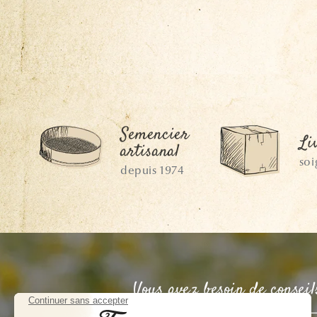
Semencier
Li
artisanal
so
depuis 1974
Vous avez besoin de conseil