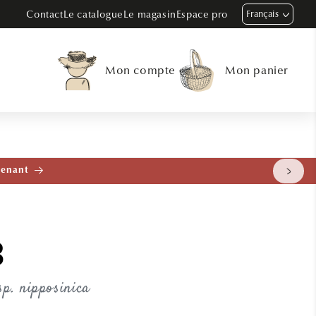
Contact
Le catalogue
Le magasin
Espace pro
Français
Mon compte
Mon panier
tenant
B
sp. nipposinica