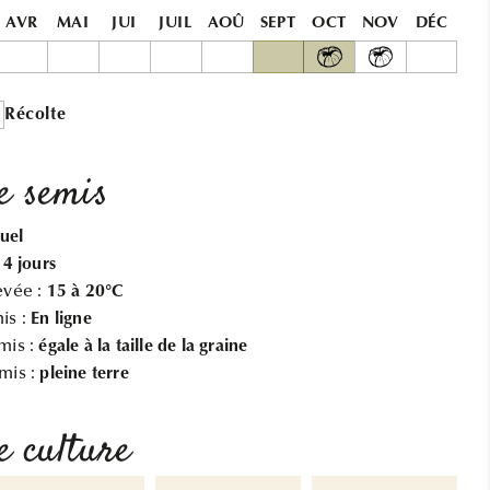
AVR
MAI
JUI
JUIL
AOÛ
SEPT
OCT
NOV
DÉC
Récolte
e semis
uel
14 jours
evée :
15 à 20°C
is :
En ligne
mis :
égale à la taille de la graine
mis :
pleine terre
e culture