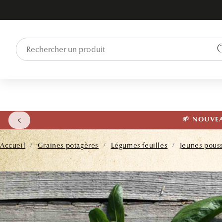
ET PASSER
AU
CONTENU
🌱 NOUVEAU
Accueil
Graines potagères
Légumes feuilles
Jeunes pous
/
/
/
PASSER AUX
INFORMATIONS
PRODUITS