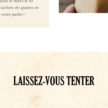
ous et faites le tri
 sachets de graines et
votre jardin !
LAISSEZ-VOUS TENTER