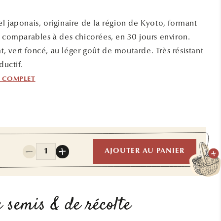
l japonais, originaire de la région de Kyoto, formant
s comparables à des chicorées, en 30 jours environ.
lat, vert foncé, au léger goût de moutarde. Très résistant
ductif.
F COMPLET
0
Quantité
AJOUTER AU PANIER
Réduire
Augmenter
la
la
quantité
quantité
de
de
MIBUNA
MIBUNA
 semis & de récolte
AB
AB