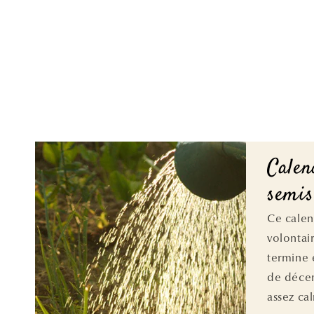
Calen
semis
Ce cale
volontai
termine 
de décem
assez ca