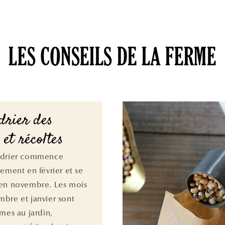
LES CONSEILS DE LA FERME
drier des
 et récoltes
ndrier commence
rement en février et se
en novembre. Les mois
bre et janvier sont
lmes au jardin,