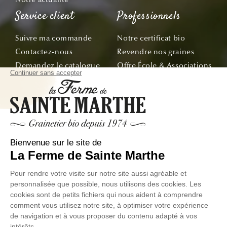
Service client
Professionnels
Suivre ma commande
Notre certificat bio
Contactez-nous
Revendre nos graines
Demandez le catalogue
Offre École & Associations
Bon de commande
Sachets personnalisés
Tous nos conseils
Abonnez-vous
Suivez nos aventures de la graine à l'assiette !
E-mail
© La Ferme de Sainte Marthe - Tous droit réservés
Données
Conditions Générales de
Exercer votre droit de