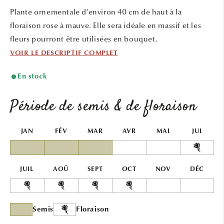
une
une
Plante ornementale d'environ 40 cm de haut à la
fenêtre
fenêtr
modale
modal
floraison rose à mauve. Elle sera idéale en massif et les
fleurs pourront être utilisées en bouquet.
VOIR LE DESCRIPTIF COMPLET
En stock
Période de semis & de floraison
JAN
FÉV
MAR
AVR
MAI
JUI
JUIL
AOÛ
SEPT
OCT
NOV
DÉC
Semis
Floraison