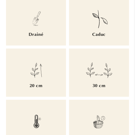
Drainé
Caduc
20 cm
30 cm