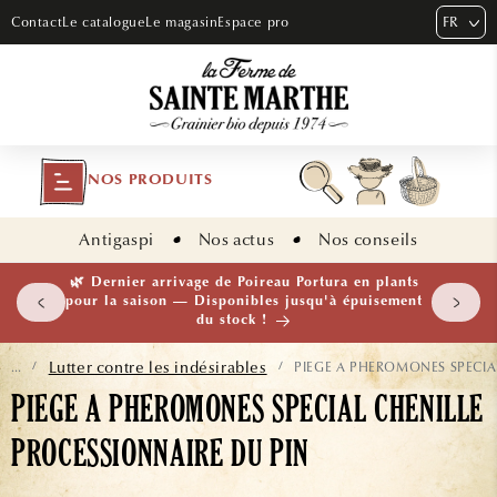
ET PASSER
FR
Contact
Le catalogue
Le magasin
Espace pro
AU
CONTENU
NOS PRODUITS
Antigaspi
Nos actus
Nos conseils
 plants
🌱 NOUVEAUTÉ — Ail Rocambole AB · Lot de 10
isement
bulbilles · En stock maintenant
Lutter contre les indésirables
PIEGE A PHEROMONES SPECIA
...
/
/
PIEGE A PHEROMONES SPECIAL CHENILLE
PROCESSIONNAIRE DU PIN