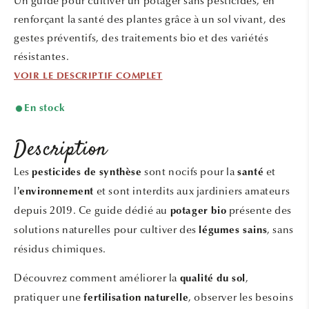
Un guide pour cultiver un potager sans pesticides, en
fenêtre
modale
renforçant la santé des plantes grâce à un sol vivant, des
gestes préventifs, des traitements bio et des variétés
résistantes.
VOIR LE DESCRIPTIF COMPLET
En stock
Description
Les
sont nocifs pour la
et
pesticides de synthèse
santé
l’
et sont interdits aux jardiniers amateurs
environnement
depuis 2019. Ce guide dédié au
présente des
potager bio
solutions naturelles pour cultiver des
, sans
légumes sains
résidus chimiques.
Découvrez comment améliorer la
,
qualité du sol
pratiquer une
, observer les besoins
fertilisation naturelle