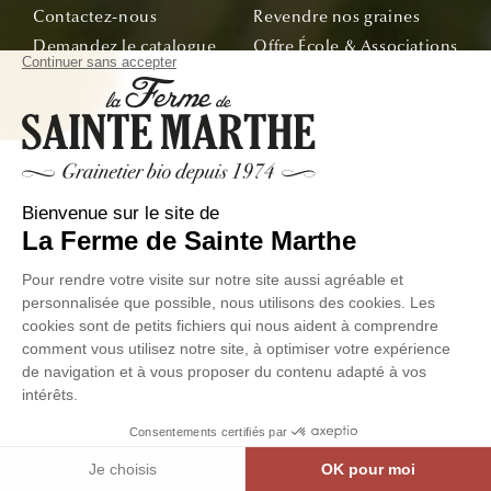
Contactez-nous
Revendre nos graines
Demandez le catalogue
Offre École & Associations
Bon de commande
Sachets personnalisés
Tous nos conseils
Abonnez-vous
Suivez nos aventures de la graine à l'assiette !
E-mail
© La Ferme de Sainte Marthe - Tous droit réservés
Données
Conditions Générales de
Exercer votre droit de
personnelles
Ventes
Rétractation
Facebook
Instagram
Linkedin
YouTube