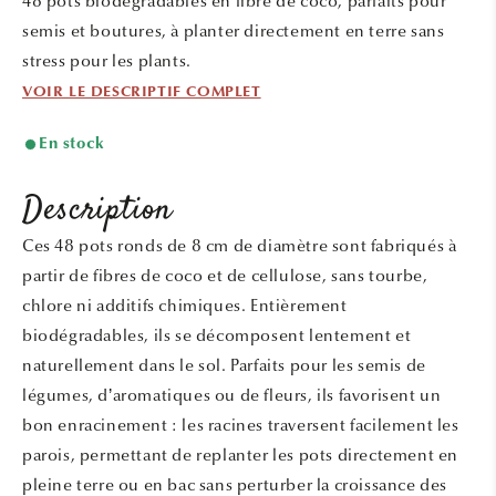
48 pots biodégradables en fibre de coco, parfaits pour
fenêtre
modale
semis et boutures, à planter directement en terre sans
stress pour les plants.
VOIR LE DESCRIPTIF COMPLET
En stock
Description
Ces 48 pots ronds de 8 cm de diamètre sont fabriqués à
partir de fibres de coco et de cellulose, sans tourbe,
chlore ni additifs chimiques. Entièrement
biodégradables, ils se décomposent lentement et
naturellement dans le sol. Parfaits pour les semis de
légumes, d’aromatiques ou de fleurs, ils favorisent un
bon enracinement : les racines traversent facilement les
parois, permettant de replanter les pots directement en
pleine terre ou en bac sans perturber la croissance des