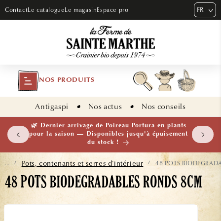
ET PASSER
FR
Contact
Le catalogue
Le magasin
Espace pro
AU
CONTENU
NOS PRODUITS
Antigaspi
Nos actus
Nos conseils
 plants
🌱 NOUVEAUTÉ — Ail Rocambole AB · Lot de 10
isement
bulbilles · En stock maintenant
Pots, contenants et serres d’intérieur
48 POTS BIODEGRAD
...
/
/
48 POTS BIODEGRADABLES RONDS 8CM
ASSER AUX
NFORMATIONS