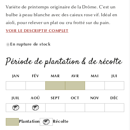
une
Variéte de printemps originaire de la Drôme. C'est un
fenêtre
modale
bulbe à peau blanche avec des caieux rose vif. Idéal en
aïoli, pour relever un plat ou cru frotté sur du pain.
VOIR LE DESCRIPTIF COMPLET
En rupture de stock
Période de plantation & de récolte
JAN
FÉV
MAR
AVR
MAI
JUI
JUIL
AOÛ
SEPT
OCT
NOV
DÉC
Plantation
Récolte