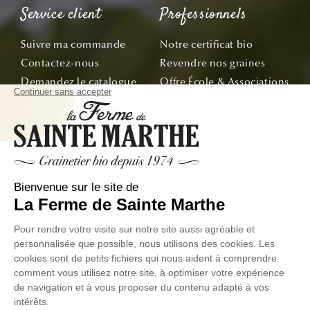
Service client
Professionnels
Suivre ma commande
Notre certificat bio
Contactez-nous
Revendre nos graines
Demandez le catalogue
Offre École & Associations
Bon de commande
Sachets personnalisés
Tous nos conseils
Abonnez-vous
Suivez nos aventures de la graine à l'assiette !
E-mail
© La Ferme de Sainte Marthe - Tous droit réservés
Données
Conditions Générales de
Exercer votre droit de