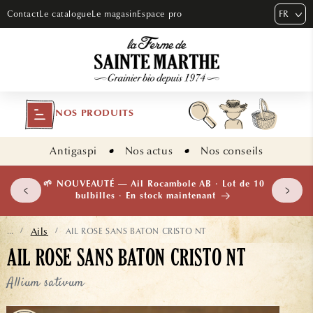
ET PASSER
FR
Contact
Le catalogue
Le magasin
Espace pro
AU
CONTENU
NOS PRODUITS
Antigaspi
Nos actus
Nos conseils
 plants
🌱 NOUVEAUTÉ — Ail Rocambole AB · Lot de 10
isement
bulbilles · En stock maintenant
Ails
AIL ROSE SANS BATON CRISTO NT
...
/
/
AIL ROSE SANS BATON CRISTO NT
Allium sativum
ASSER AUX