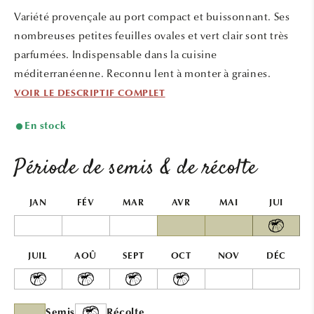
une
une
Variété provençale au port compact et buissonnant. Ses
fenêtre
fenêtr
modale
modal
nombreuses petites feuilles ovales et vert clair sont très
parfumées. Indispensable dans la cuisine
méditerranéenne. Reconnu lent à monter à graines.
VOIR LE DESCRIPTIF COMPLET
En stock
Période de semis & de récolte
JAN
FÉV
MAR
AVR
MAI
JUI
JUIL
AOÛ
SEPT
OCT
NOV
DÉC
Semis
Récolte