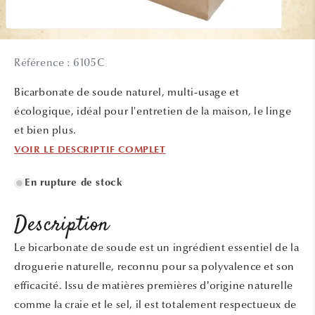
Ouvrir
le
média
Référence : 6105C
1
dans
une
Bicarbonate de soude naturel, multi-usage et
fenêtre
modale
écologique, idéal pour l'entretien de la maison, le linge
et bien plus.
VOIR LE DESCRIPTIF COMPLET
En rupture de stock
Description
Le bicarbonate de soude est un ingrédient essentiel de la
droguerie naturelle, reconnu pour sa polyvalence et son
efficacité. Issu de matières premières d’origine naturelle
comme la craie et le sel, il est totalement respectueux de