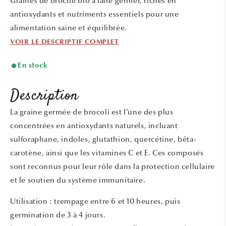
Graines de brocoli bio à faire germer, riches en
fenêtre
modale
antioxydants et nutriments essentiels pour une
alimentation saine et équilibrée.
VOIR LE DESCRIPTIF COMPLET
En stock
Description
La graine germée de brocoli est l’une des plus
concentrées en antioxydants naturels, incluant
sulforaphane, indoles, glutathion, quercétine, bêta-
carotène, ainsi que les vitamines C et E. Ces composés
sont reconnus pour leur rôle dans la protection cellulaire
et le soutien du système immunitaire.
Utilisation : trempage entre 6 et 10 heures, puis
germination de 3 à 4 jours.