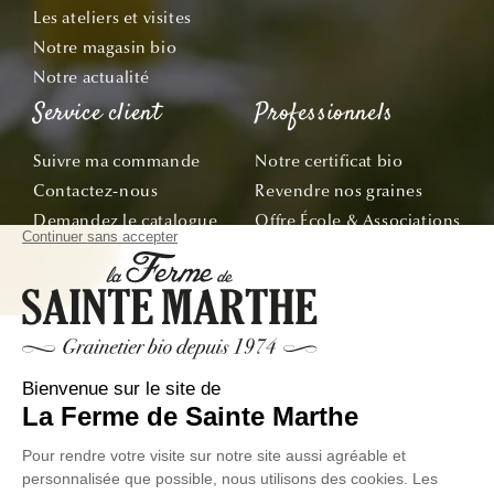
Les ateliers et visites
Notre magasin bio
Notre actualité
Service client
Professionnels
Suivre ma commande
Notre certificat bio
Contactez-nous
Revendre nos graines
Demandez le catalogue
Offre École & Associations
Bon de commande
Sachets personnalisés
Tous nos conseils
Abonnez-vous
Suivez nos aventures de la graine à l'assiette !
E-mail