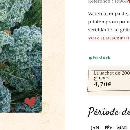
Référence : 1996A
Variété compacte, r
printemps ou pour 
vert bleuté au goû
VOIR LE DESCRIPTI
En stock
Le sachet de 20
graines
Prix
4,70€
habituel
Période de
JAN
FÉV
MAR