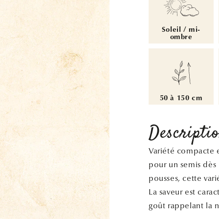
Soleil / mi-
ombre
50 à 150 cm
Descripti
Variété compacte e
pour un semis dès 
pousses, cette vari
La saveur est cara
goût rappelant la n