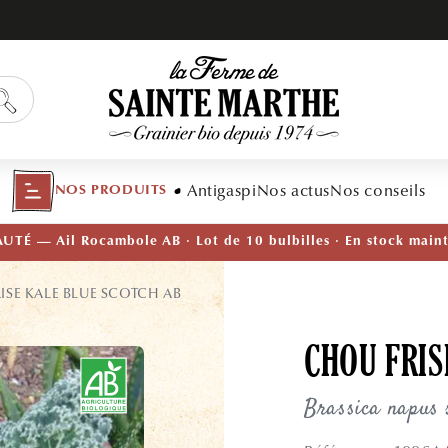
Antigaspi
Nos actus
Nos conseils
NOS PRODUITS
TÉ — Ail Rocambole AB · Lot de 10 bulbilles · En stock main
ISE KALE BLUE SCOTCH AB
CHOU FRIS
Brassica napus 