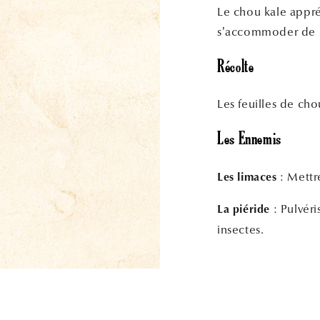
Le chou kale appréc
s’accommoder de la 
Récolte
Les feuilles de cho
Les Ennemis
: Mettr
Les limaces
: Pulvéri
La piéride
insectes.