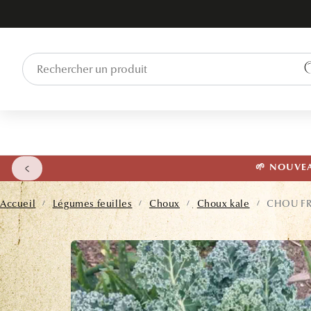
ET PASSER
AU
CONTENU
🌱 NOUVEAU
Accueil
Légumes feuilles
Choux
Choux kale
CHOU FR
/
/
/
/
PASSER AUX
INFORMATIONS
PRODUITS