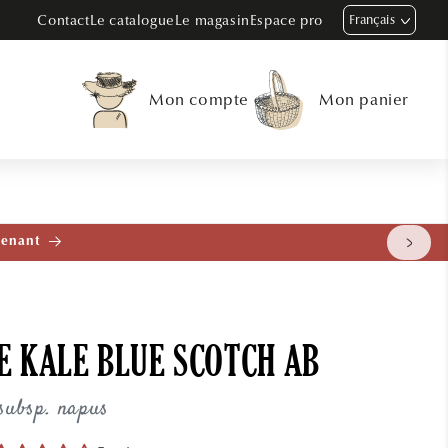
Contact
Le catalogue
Le magasin
Espace pro
Français
Mon compte
Mon panier
tenant
E KALE BLUE SCOTCH AB
subsp. napus