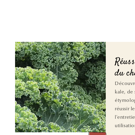
Réuss
du ch
Découvre
kale, de 
étymolog
réussir l
l'entreti
utilisatio