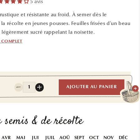
5 avis
ustique et résistante au froid. À semer dès le
la récolte en jeunes pousses. Feuilles frisées d'un beau
t légèrement sucré rappelant la noisette.
F COMPLET
0
Quantité
AJOUTER AU PANIER
Réduire
Augmenter
la
la
quantité
quantité
de
de
CHOU
CHOU
 semis & de récolte
FRISE
FRISE
KALE
KALE
BLUE
BLUE
AVR
MAI
JUI
JUIL
AOÛ
SEPT
OCT
NOV
DÉC