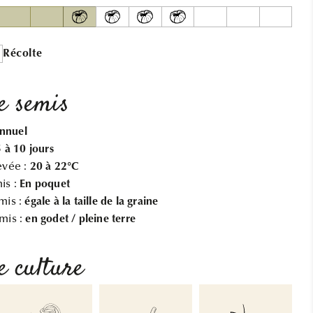
SCOTCH
SCOTCH
AB
AB
Récolte
e semis
annuel
5 à 10 jours
evée :
20 à 22°C
is :
En poquet
mis :
égale à la taille de la graine
mis :
en godet / pleine terre
e culture