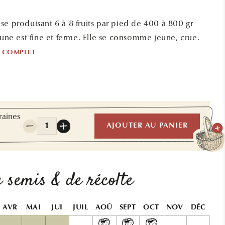
se produisant 6 à 8 fruits par pied de 400 à 800 gr
aune est fine et ferme. Elle se consomme jeune, crue.
F COMPLET
raines
Quantité
AJOUTER AU PANIER
Réduire
Augmenter
la
la
quantité
quantité
de
de
COURGE
COURGE
 semis & de récolte
COU
COU
TORS
TORS
AB
AB
AVR
MAI
JUI
JUIL
AOÛ
SEPT
OCT
NOV
DÉC