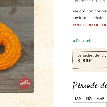
Référence : 1057A
Variété non coureu
environ. La chair j
VOIR LE DESCRIPTI
En stock
Le sachet de 15 g
Prix
3,80€
habituel
Période de
JAN
FÉV
MAR