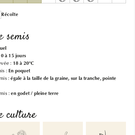
Récolte
e semis
uel
10 à 15 jours
evée :
18 à 20°C
is :
En poquet
mis :
égale à la taille de la graine, sur la tranche, pointe
mis :
en godet / pleine terre
e culture