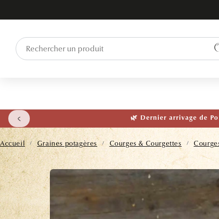
ET PASSER
AU
CONTENU
🌱 NOUVEAU
Accueil
Graines potagères
Courges & Courgettes
Courge
/
/
/
PASSER AUX
INFORMATIONS
PRODUITS