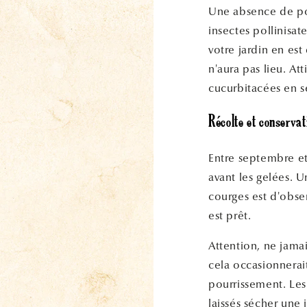
Une absence de poll
insectes pollinisat
votre jardin en est
n'aura pas lieu. Att
cucurbitacées en 
Récolte et conservat
Entre septembre e
avant les gelées. 
courges est d'obse
est prêt.
Attention, ne jama
cela occasionnerai
pourrissement. Les 
laissés sécher une 