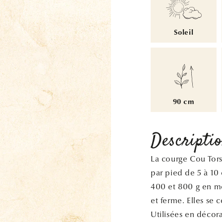
Soleil
90 cm
Descripti
La courge Cou Tors
par pied de 5 à 10
400 et 800 g en mo
et ferme. Elles se
Utilisées en décor