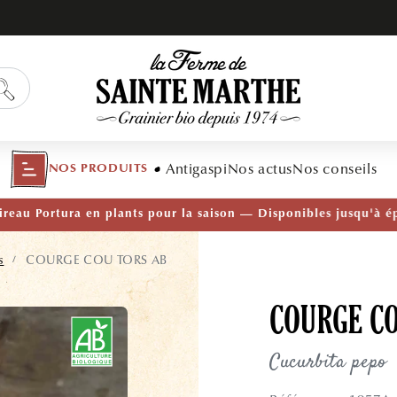
Antigaspi
Nos actus
Nos conseils
NOS PRODUITS
TÉ — Ail Rocambole AB · Lot de 10 bulbilles · En stock main
s
COURGE COU TORS AB
/
COURGE C
Cucurbita pepo