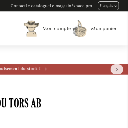
Contact
Le catalogue
Le magasin
Espace pro
Français
Mon compte
Mon panier
tenant
OU TORS AB