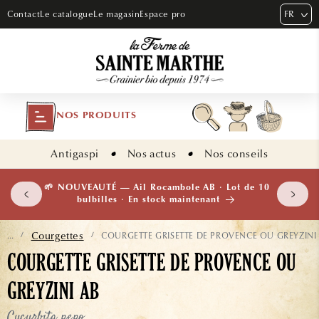
ET PASSER
FR
Contact
Le catalogue
Le magasin
Espace pro
AU
CONTENU
NOS PRODUITS
Antigaspi
Nos actus
Nos conseils
 plants
🌱 NOUVEAUTÉ — Ail Rocambole AB · Lot de 10
isement
bulbilles · En stock maintenant
Courgettes
COURGETTE GRISETTE DE PROVENCE OU GREYZINI
...
/
/
COURGETTE GRISETTE DE PROVENCE OU
GREYZINI AB
Cucurbita pepo