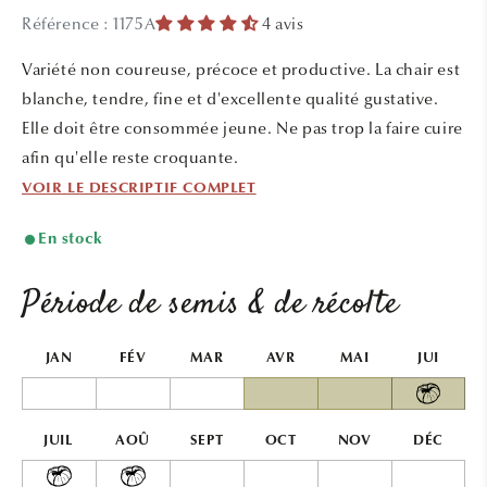
média
média
Référence : 1175A
4 avis
1
2
dans
dans
une
une
Variété non coureuse, précoce et productive. La chair est
fenêtre
fenêtr
modale
modal
blanche, tendre, fine et d'excellente qualité gustative.
Elle doit être consommée jeune. Ne pas trop la faire cuire
afin qu'elle reste croquante.
VOIR LE DESCRIPTIF COMPLET
En stock
Période de semis & de récolte
JAN
FÉV
MAR
AVR
MAI
JUI
JUIL
AOÛ
SEPT
OCT
NOV
DÉC