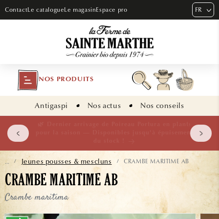
ET PASSER
FR
Contact
Le catalogue
Le magasin
Espace pro
AU
CONTENU
NOS PRODUITS
Antigaspi
Nos actus
Nos conseils
 plants
🌱 NOUVEAUTÉ — Ail Rocambole AB · Lot de 10
isement
bulbilles · En stock maintenant
Jeunes pousses & mescluns
CRAMBE MARITIME AB
...
/
/
CRAMBE MARITIME AB
Crambe maritima
ASSER AUX