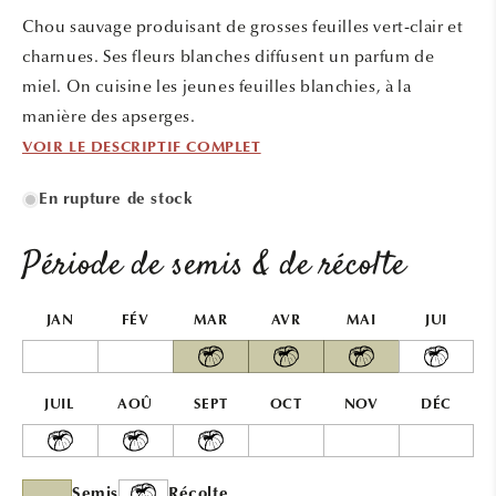
une
une
Chou sauvage produisant de grosses feuilles vert-clair et
fenêtre
fenêtr
modale
modal
charnues. Ses fleurs blanches diffusent un parfum de
miel. On cuisine les jeunes feuilles blanchies, à la
manière des apserges.
VOIR LE DESCRIPTIF COMPLET
En rupture de stock
Période de semis & de récolte
JAN
FÉV
MAR
AVR
MAI
JUI
JUIL
AOÛ
SEPT
OCT
NOV
DÉC
Semis
Récolte