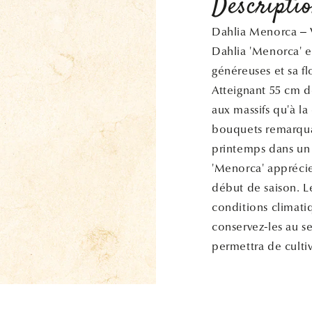
Descripti
Dahlia Menorca – V
Dahlia 'Menorca' es
généreuses et sa fl
Atteignant 55 cm d
aux massifs qu'à la
bouquets remarquab
printemps dans un 
'Menorca' apprécie
début de saison. Le
conditions climatiq
conservez-les au se
permettra de culti