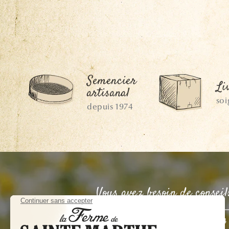
Semencier
Li
artisanal
so
depuis 1974
Vous avez besoin de conseil
CONTACTEZ-NOUS
02 41 44