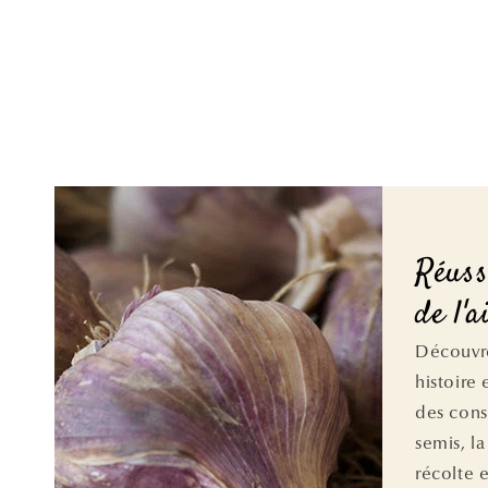
Réuss
de l'a
Découvrez
histoire
des conse
semis, la
récolte e