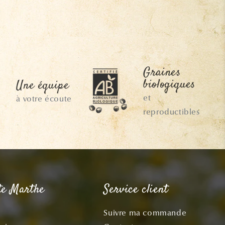
Graines
biologiques
Une équipe
et
à votre écoute
reproductibles
te Marthe
Service client
Suivre ma commande