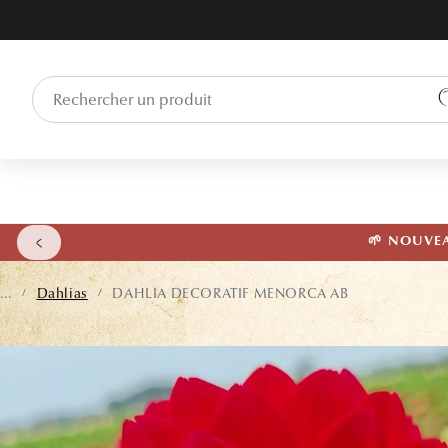
ET PASSER
AU
CONTENU
🌱 NOUVEAU
...
Dahlias
DAHLIA DECORATIF MENORCA AB
/
/
PASSER AUX
INFORMATIONS
PRODUITS