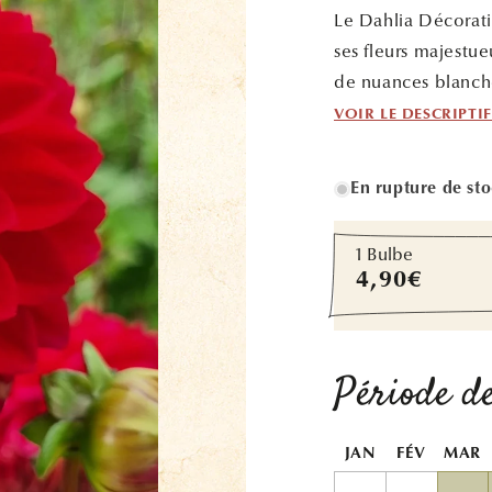
Le Dahlia Décorati
ses fleurs majestueu
de nuances blanche
VOIR LE DESCRIPTI
En rupture de st
1 Bulbe
Prix
4,90€
habituel
Période de
JAN
FÉV
MAR