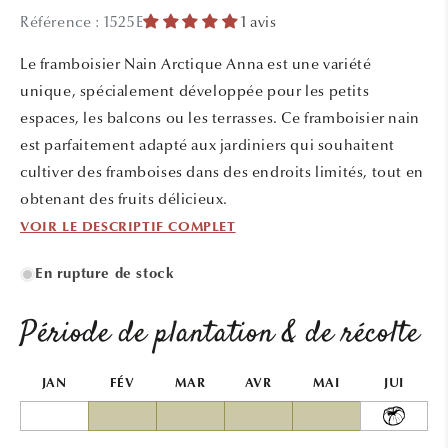
média
Référence : 1525E
1 avis
1
dans
une
Le framboisier Nain Arctique Anna est une variété
fenêtre
modale
unique, spécialement développée pour les petits
espaces, les balcons ou les terrasses. Ce framboisier nain
est parfaitement adapté aux jardiniers qui souhaitent
cultiver des framboises dans des endroits limités, tout en
obtenant des fruits délicieux.
VOIR LE DESCRIPTIF COMPLET
En rupture de stock
Période de plantation & de récolte
JAN
FÉV
MAR
AVR
MAI
JUI