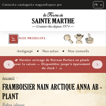
ET PASSER
FR
Contact
Le catalogue
Le magasin
Espace pro
AU
CONTENU
NOS PRODUITS
Antigaspi
Nos actus
Nos conseils
 plants
🌱 NOUVEAUTÉ — Ail Rocambole AB · Lot de 10
isement
bulbilles · En stock maintenant
Accueil
/
FRAMBOISIER NAIN ARCTIQUE ANNA AB -
PLANT
Rubus idaeus