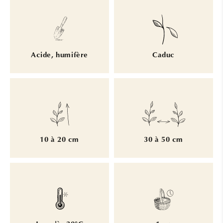
Acide, humifère
Caduc
10 à 20 cm
30 à 50 cm