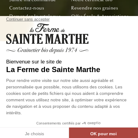
Contactez-nous
Revendre nos graines
Demandez le catalogue
Offre École & Associations
Bon de commande
Sachets personnalisés
Tous nos conseils
Abonnez-vous
Suivez nos aventures de la graine à l'assiette !
E-mail
© La Ferme de Sainte Marthe - Tous droit réservés
Données
Conditions Générales de
Exercer votre droit de
personnelles
Ventes
Rétractation
Facebook
Instagram
Linkedin
YouTube