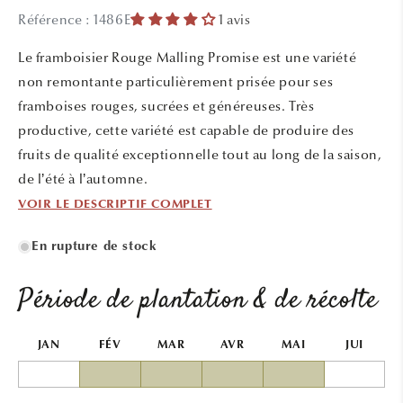
média
Référence : 1486E
1 avis
1
dans
une
Le framboisier Rouge Malling Promise est une variété
fenêtre
modale
non remontante particulièrement prisée pour ses
framboises rouges, sucrées et généreuses. Très
productive, cette variété est capable de produire des
fruits de qualité exceptionnelle tout au long de la saison,
de l’été à l’automne.
VOIR LE DESCRIPTIF COMPLET
En rupture de stock
Période de plantation & de récolte
JAN
FÉV
MAR
AVR
MAI
JUI