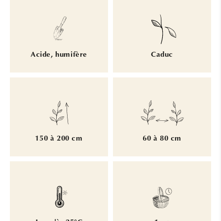
Acide, humifère
Caduc
150 à 200 cm
60 à 80 cm