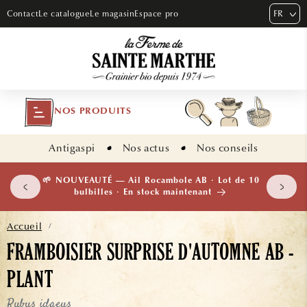
ET PASSER
FR
Contact
Le catalogue
Le magasin
Espace pro
AU
CONTENU
NOS PRODUITS
Antigaspi
Nos actus
Nos conseils
 plants
🌱 NOUVEAUTÉ — Ail Rocambole AB · Lot de 10
isement
bulbilles · En stock maintenant
Accueil
/
FRAMBOISIER SURPRISE D'AUTOMNE AB -
PLANT
Rubus idaeus