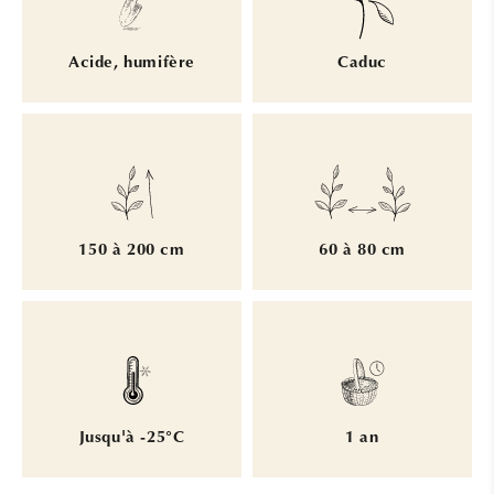
Acide, humifère
Caduc
150 à 200 cm
60 à 80 cm
Jusqu'à -25°C
1 an