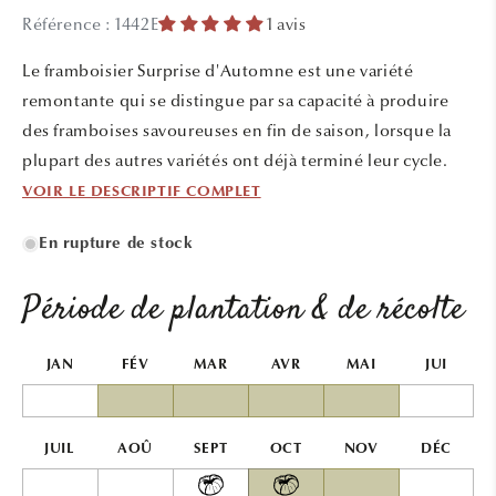
média
Référence : 1442E
1 avis
1
dans
une
Le framboisier Surprise d'Automne est une variété
fenêtre
modale
remontante qui se distingue par sa capacité à produire
des framboises savoureuses en fin de saison, lorsque la
plupart des autres variétés ont déjà terminé leur cycle.
VOIR LE DESCRIPTIF COMPLET
En rupture de stock
Période de plantation & de récolte
JAN
FÉV
MAR
AVR
MAI
JUI
JUIL
AOÛ
SEPT
OCT
NOV
DÉC