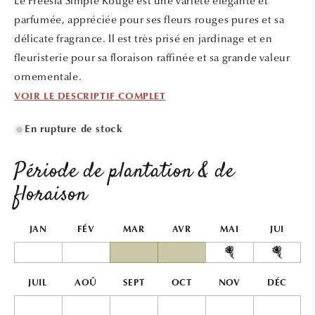
Le Freesia Simple Rouge est une variété élégante et
fenêtre
modale
parfumée, appréciée pour ses fleurs rouges pures et sa
délicate fragrance. Il est très prisé en jardinage et en
fleuristerie pour sa floraison raffinée et sa grande valeur
ornementale.
VOIR LE DESCRIPTIF COMPLET
En rupture de stock
Période de plantation & de
floraison
JAN
FÉV
MAR
AVR
MAI
JUI
JUIL
AOÛ
SEPT
OCT
NOV
DÉC