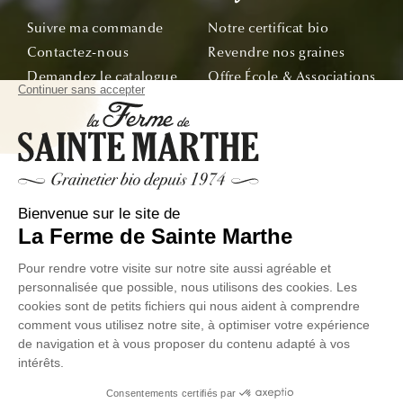
Suivre ma commande
Notre certificat bio
Contactez-nous
Revendre nos graines
Demandez le catalogue
Offre École & Associations
Bon de commande
Sachets personnalisés
Tous nos conseils
Abonnez-vous
Suivez nos aventures de la graine à l'assiette !
E-mail
© La Ferme de Sainte Marthe - Tous droit réservés
Données
Conditions Générales de
Exercer votre droit de
personnelles
Ventes
Rétractation