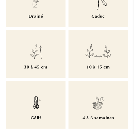
Drainé
Caduc
30 à 45 cm
10 à 15 cm
Gélif
4 à 6 semaines