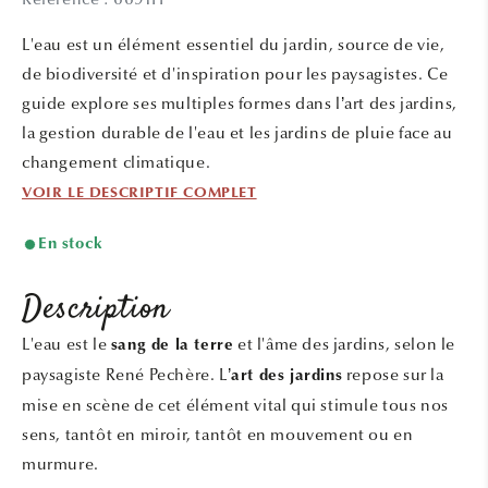
1
dans
une
L'eau est un élément essentiel du jardin, source de vie,
fenêtre
modale
de biodiversité et d'inspiration pour les paysagistes. Ce
guide explore ses multiples formes dans l’art des jardins,
la gestion durable de l'eau et les jardins de pluie face au
changement climatique.
VOIR LE DESCRIPTIF COMPLET
En stock
Description
L'eau est le
et l'âme des jardins, selon le
sang de la terre
paysagiste René Pechère. L’
repose sur la
art des jardins
mise en scène de cet élément vital qui stimule tous nos
sens, tantôt en miroir, tantôt en mouvement ou en
murmure.