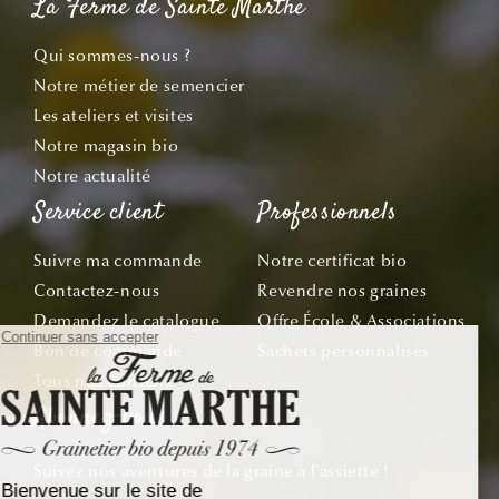
La Ferme de Sainte Marthe
Qui sommes-nous ?
Notre métier de semencier
Les ateliers et visites
Notre magasin bio
Notre actualité
Service client
Professionnels
Suivre ma commande
Notre certificat bio
Contactez-nous
Revendre nos graines
Demandez le catalogue
Offre École & Associations
Bon de commande
Sachets personnalisés
Tous nos conseils
Abonnez-vous
Suivez nos aventures de la graine à l'assiette !