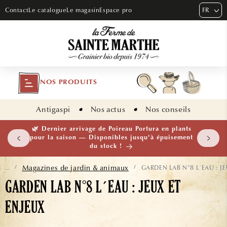
ET PASSER
FR
Contact
Le catalogue
Le magasin
Espace pro
AU
CONTENU
NOS PRODUITS
Antigaspi
Nos actus
Nos conseils
 plants
🌱 NOUVEAUTÉ — Ail Rocambole AB · Lot de 10
isement
bulbilles · En stock maintenant
Magazines de jardin & animaux
GARDEN LAB N°8 L´EAU : JE
...
/
/
GARDEN LAB N°8 L´EAU : JEUX ET
ENJEUX