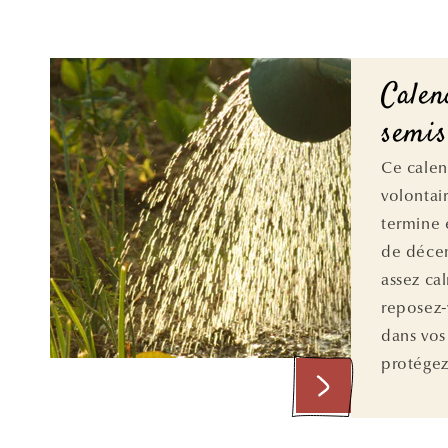
Calen
semis
Ce cale
volontai
termine 
de décem
assez ca
reposez-v
dans vos
protégez 