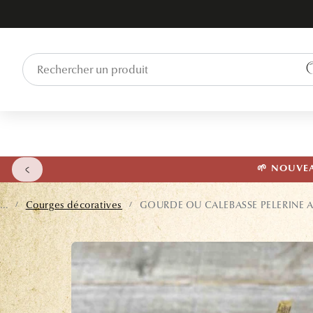
ET PASSER
AU
CONTENU
🌱 NOUVEAU
...
Courges décoratives
GOURDE OU CALEBASSE PELERINE 
/
/
PASSER AUX
INFORMATIONS
PRODUITS