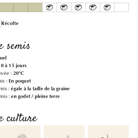
AB
AB
Récolte
e semis
uel
10 à 15 jours
evée :
20°C
is :
En poquet
mis :
égale à la taille de la graine
mis :
en godet / pleine terre
e culture