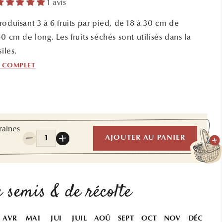
1 avis
oduisant 3 à 6 fruits par pied, de 18 à 30 cm de
0 cm de long. Les fruits séchés sont utilisés dans la
iles.
F COMPLET
raines
Quantité
AJOUTER AU PANIER
Réduire
Augmenter
la
la
quantité
quantité
de
de
GOURDE
GOURDE
 semis & de récolte
OU
OU
CALEBASSE
CALEBASSE
PELERINE
PELERINE
AVR
MAI
JUI
JUIL
AOÛ
SEPT
OCT
NOV
DÉC