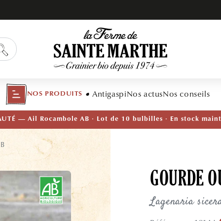
Antigaspi
Nos actus
Nos conseils
NOS PRODUITS
TÉ — Ail Rocambole AB · Lot de 10 bulbilles · En stock main
AB
GOURDE OU
Lagenaria sicer