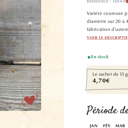
Référence : 1014A
Variété coureuse pr
diamètre sur 20 à 4
fabrication d'ustens
VOIR LE DESCRIPTI
En stock
Le sachet de 15 g
Prix
4,70€
habituel
Période de
JAN
FÉV
MAR