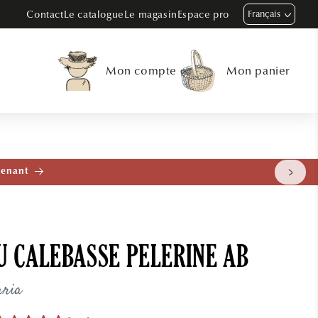
Contact
Le catalogue
Le magasin
Espace pro
Français
Mon compte
Mon panier
tenant
 CALEBASSE PELERINE AB
aria