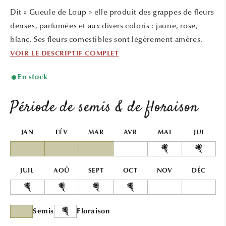
une
une
Dit « Gueule de Loup » elle produit des grappes de fleurs
fenêtre
fenêtr
modale
modal
denses, parfumées et aux divers coloris : jaune, rose,
blanc. Ses fleurs comestibles sont légèrement amères.
VOIR LE DESCRIPTIF COMPLET
En stock
Période de semis & de floraison
JAN
FÉV
MAR
AVR
MAI
JUI
JUIL
AOÛ
SEPT
OCT
NOV
DÉC
Semis
Floraison