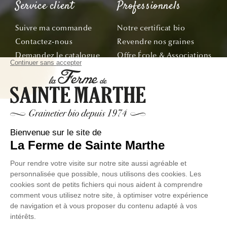
Service client
Professionnels
Suivre ma commande
Notre certificat bio
Contactez-nous
Revendre nos graines
Demandez le catalogue
Offre École & Associations
Bon de commande
Sachets personnalisés
Tous nos conseils
Abonnez-vous
Suivez nos aventures de la graine à l'assiette !
E-mail
© La Ferme de Sainte Marthe - Tous droit réservés
Données
Conditions Générales de
Exercer votre droit de
personnelles
Ventes
Rétractation