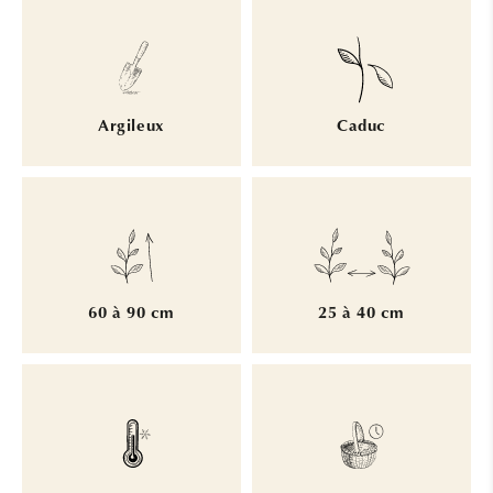
Argileux
Caduc
60 à 90 cm
25 à 40 cm