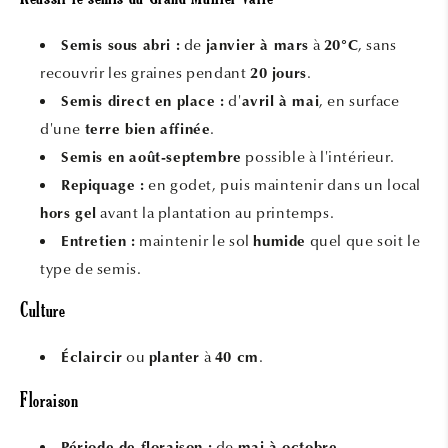
Réussir le semis du Grand Muflier Varié
de
à
, sans
Semis sous abri :
janvier à mars
20°C
recouvrir les graines pendant
.
20 jours
d'
, en surface
Semis direct en place :
avril à mai
d'une
.
terre bien affinée
possible à l'intérieur.
Semis en août-septembre
en godet, puis maintenir dans un local
Repiquage :
avant la plantation au printemps.
hors gel
maintenir le sol
quel que soit le
Entretien :
humide
type de semis.
Culture
ou
à
.
Éclaircir
planter
40 cm
Floraison
de
.