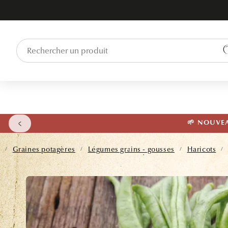
ET PASSER
AU
CONTENU
🌱 NOUVEAU
l
Graines potagères
Légumes grains - gousses
Haricots
/
/
/
/
PASSER AUX
INFORMATIONS
PRODUITS