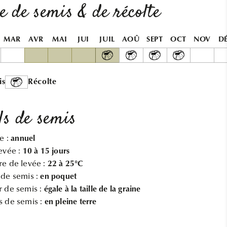
HARICOT
HARICOT
e de semis & de récolte
A
A
RAMES
RAMES
NECKARKONIGIN
NECKARKONIGIN
MAR
AVR
MAI
JUI
JUIL
AOÛ
SEPT
OCT
NOV
D
AB
AB
is
Récolte
ls de semis
e :
annuel
evée :
10 à 15 jours
e de levée :
22 à 25°C
de semis :
en poquet
 de semis :
égale à la taille de la graine
 de semis :
en pleine terre