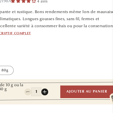
 2198A
4 avis
mpante et rustique. Bons rendements même lors de mauvais
limatiques. Longues gousses fines, sans fil, fermes et
cellente variété à consommer frais ou pour la conservatio
CRIPTIF COMPLET
80g
de 10 g ou la
Quantité
80 g
AJOUTER AU PANIER
Réduire
Augmenter
la
la
l
quantité
quantité
de
de