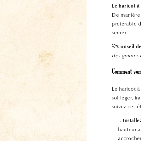
Le haricot à
De manière g
préférable d
semer.
💡
Conseil d
des graines d
Comment seme
Le haricot 
sol léger, f
suivez ces é
Installe
hauteur a
accrocher