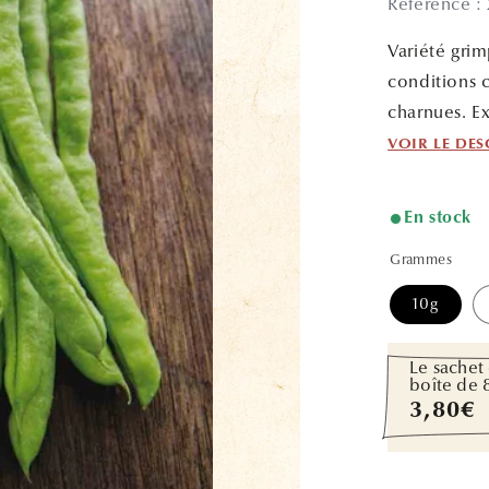
Référence :
Variété gri
conditions c
charnues. Ex
VOIR LE DES
En stock
Grammes
10g
Le sachet 
boîte de 
Prix
3,80€
habitue