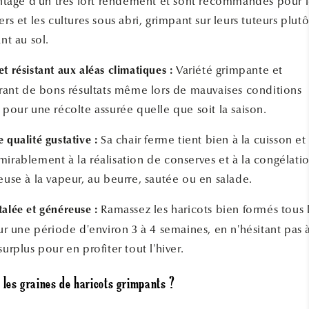
antage d'un très fort rendement et sont recommandés pour l
ers et les cultures sous abri, grimpant sur leurs tuteurs plutô
nt au sol.
Variété grimpante et
t résistant aux aléas climatiques :
frant de bons résultats même lors de mauvaises conditions
 pour une récolte assurée quelle que soit la saison.
Sa chair ferme tient bien à la cuisson et
e qualité gustative :
irablement à la réalisation de conserves et à la congélatio
euse à la vapeur, au beurre, sautée ou en salade.
Ramassez les haricots bien formés tous 
talée et généreuse :
sur une période d'environ 3 à 4 semaines, en n'hésitant pas 
surplus pour en profiter tout l'hiver.
les graines de haricots grimpants ?