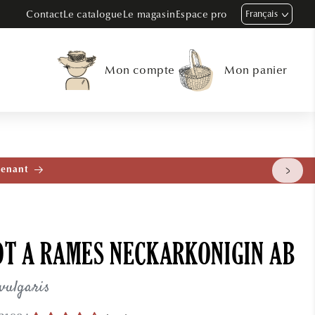
Contact
Le catalogue
Le magasin
Espace pro
Français
Mon compte
Mon panier
tenant
OT A RAMES NECKARKONIGIN AB
vulgaris