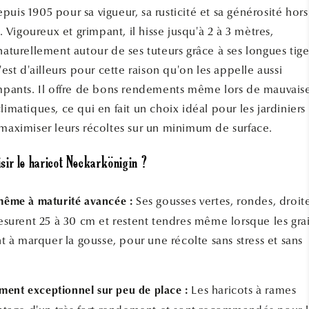
uis 1905 pour sa vigueur, sa rusticité et sa générosité hors
igoureux et grimpant, il hisse jusqu'à 2 à 3 mètres,
naturellement autour de ses tuteurs grâce à ses longues tige
c'est d'ailleurs pour cette raison qu'on les appelle aussi
impants. Il offre de bons rendements même lors de mauvais
limatiques, ce qui en fait un choix idéal pour les jardiniers
 maximiser leurs récoltes sur un minimum de surface.
sir le haricot Neckarkönigin ?
Ses gousses vertes, rondes, droit
 même à maturité avancée :
mesurent 25 à 30 cm et restent tendres même lorsque les gra
à marquer la gousse, pour une récolte sans stress et sans
Les haricots à rames
ent exceptionnel sur peu de place :