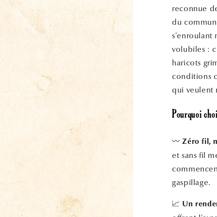
reconnue dep
du commun. V
s'enroulant 
volubiles : 
haricots gr
conditions c
qui veulent
Pourquoi choi
〰️
Zéro fil,
et sans fil 
commencent 
gaspillage.
📈
Un rendem