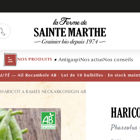
Antigaspi
Nos actus
Nos conseils
NOS PRODUITS
TÉ — Ail Rocambole AB · Lot de 10 bulbilles · En stock main
HARICOT A RAMES NECKARKONIGIN AB
HARIC
Phaseolus 