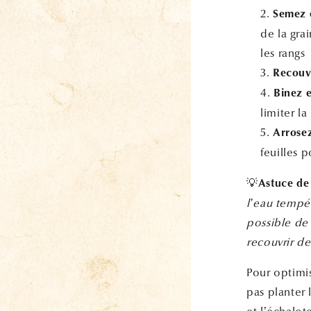
Semez e
de la gra
les rangs
Recouvr
Binez 
limiter l
Arrose
feuilles p
💡
Astuce de
l’eau tempér
possible de 
recouvrir de
Pour optimi
pas planter 