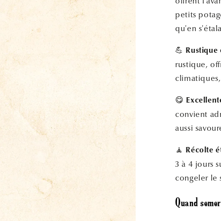
offrent l'av
petits potag
qu'en s'étala
💪
Rustique e
rustique, of
climatiques,
😋
Excellent
convient adm
aussi savour
🧘
Récolte é
3 à 4 jours 
congeler le 
Quand semer 