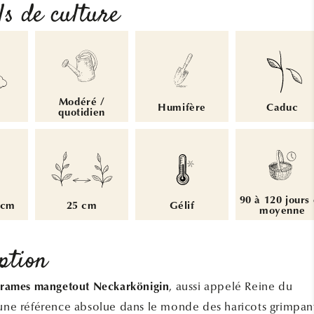
ls de culture
Modéré /
Humifère
Caduc
quotidien
90 à 120 jours
 cm
25 cm
Gélif
moyenne
ption
, aussi appelé Reine du
à rames mangetout Neckarkönigin
 une référence absolue dans le monde des haricots grimpan