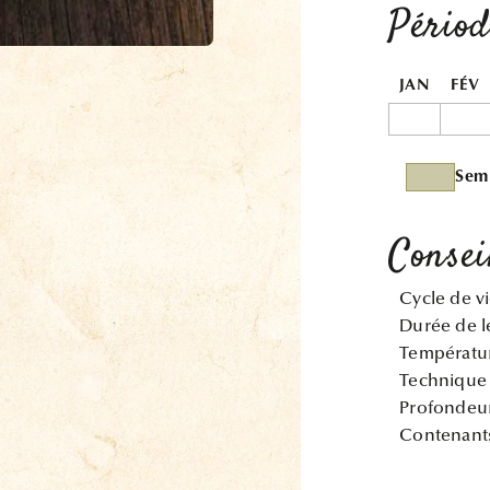
Périod
JAN
FÉV
Sem
Consei
Cycle de vi
Durée de l
Températur
Technique 
Profondeur
Contenants