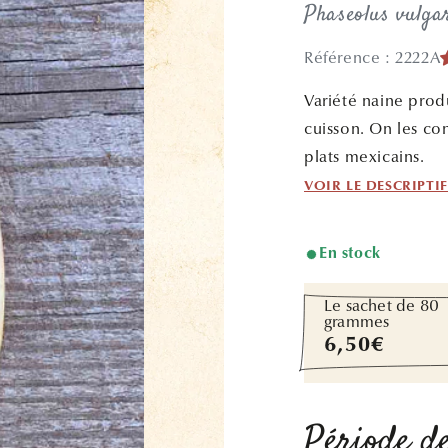
Phaseolus vulga
Référence : 2222A
Variété naine produ
cuisson. On les co
plats mexicains.
VOIR LE DESCRIPTI
En stock
Le sachet de 80
grammes
Prix
6,50€
habituel
Période de