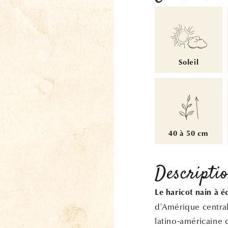
Soleil
40 à 50 cm
Descripti
Le haricot nain à é
d'Amérique central
latino-américaine 