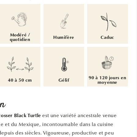
Modéré /
Humifère
Caduc
quotidien
90 à 120 jours en
40 à 50 cm
Gélif
moyenne
on
est une variété ancestrale venue
cosser Black Turtle
e et du Mexique, incontournable dans la cuisine
depuis des siècles. Vigoureuse, productive et peu