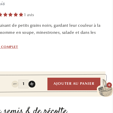
ris
1 avis
isant de petits grains noirs, gardant leur couleur à la
nsomme en soupe, minestrones, salade et dans les
F COMPLET
Quantité
AJOUTER AU PANIER
Réduire
Augmenter
la
la
quantité
quantité
de
de
HARICOT
HARICOT
 semis & de récolte
NAIN
NAIN