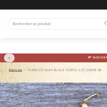
ET PASSER
AU
CONTENU
🌱 NOUVEAU
...
Haricots
HARICOT NAIN BLACK TURTLE A ECOSSER AB
/
/
PASSER AUX
INFORMATIONS
PRODUITS