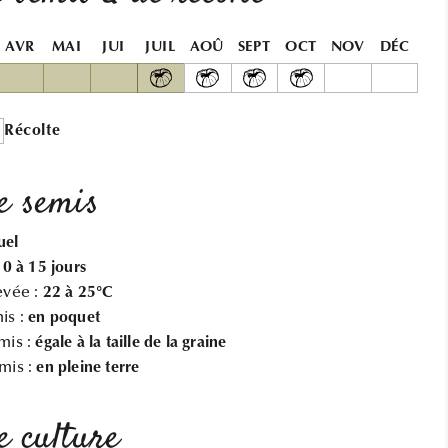
BLACK
BLACK
TURTLE
TURTLE
AVR
MAI
JUI
JUIL
AOÛ
SEPT
OCT
NOV
DÉC
A
A
ECOSSER
ECOSSER
AB
AB
Récolte
e semis
uel
10 à 15 jours
evée :
22 à 25°C
is :
en poquet
mis :
égale à la taille de la graine
mis :
en pleine terre
e culture