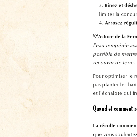
Binez et désh
limiter la conc
Arrosez régul
💡
Astuce de la Fer
l’eau tempérée avan
possible de mettre 
recouvrir de terre.
Pour optimiser le 
pas planter les ha
et l’échalote qui 
Quand et comment réc
La récolte commenc
que vous souhaitez