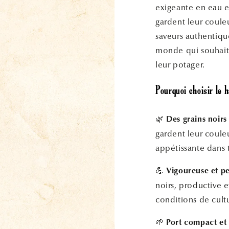
exigeante en eau et
gardent leur coule
saveurs authentique
monde qui souhaite
leur potager.
Pourquoi choisir le 
🌿
Des grains noirs
gardent leur couleu
appétissante dans t
💪
Vigoureuse et pe
noirs, productive e
conditions de cultu
🌱
Port compact et r