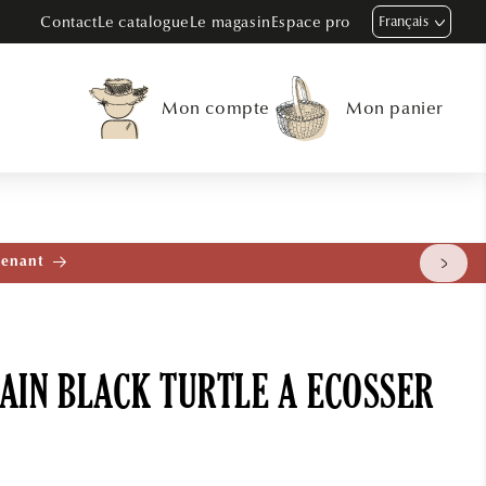
Contact
Le catalogue
Le magasin
Espace pro
Français
Mon compte
Mon panier
tenant
AIN BLACK TURTLE A ECOSSER