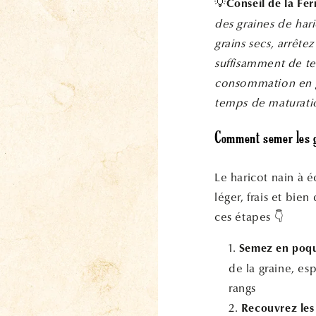
💡
Conseil de la Fe
des graines de har
grains secs, arrêtez
suffisamment de te
consommation en gra
temps de maturatio
Comment semer les g
Le haricot nain à é
léger, frais et bie
ces étapes 👇
Semez en poque
de la graine, es
rangs
Recouvrez les 