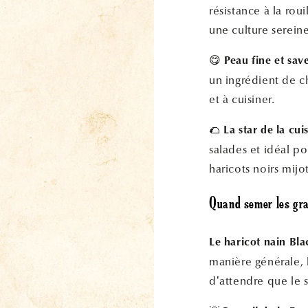
résistance à la rou
une culture sereine
😋
Peau fine et save
un ingrédient de ch
et à cuisiner.
🌮
La star de la cui
salades et idéal po
haricots noirs mijot
Quand semer les gra
Le haricot nain Blac
manière générale, l
d’attendre que le s