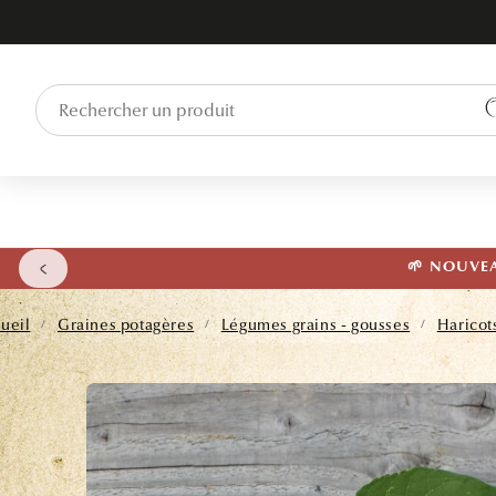
ET PASSER
AU
CONTENU
🌱 NOUVEAU
ueil
Graines potagères
Légumes grains - gousses
Haricot
/
/
/
PASSER AUX
INFORMATIONS
PRODUITS