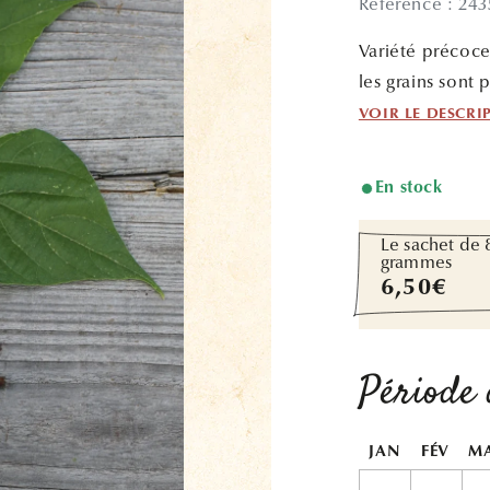
Référence : 24
Variété précoce
les grains sont p
VOIR LE DESCRI
En stock
Le sachet de 
grammes
Prix
6,50€
habituel
Période 
JAN
FÉV
M