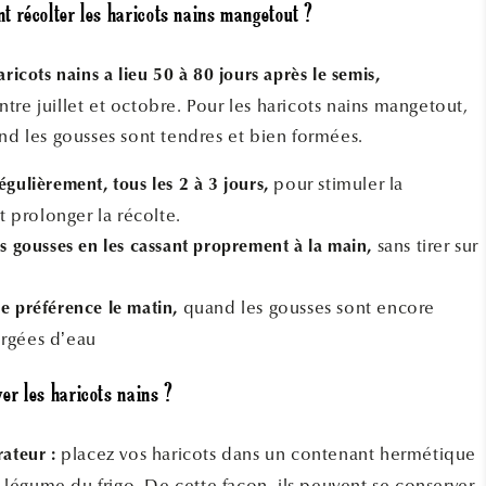
 récolter les haricots nains mangetout ?
aricots nains a lieu 50 à 80 jours après le semis,
tre juillet et octobre. Pour les haricots nains mangetout,
and les gousses sont tendres et bien formées.
pour stimuler la
égulièrement, tous les 2 à 3 jours,
 prolonger la récolte.
sans tirer sur
es gousses en les cassant proprement à la main,
quand les gousses sont encore
e préférence le matin,
orgées d’eau
r les haricots nains ?
placez vos haricots dans un contenant hermétique
rateur :
 légume du frigo. De cette façon, ils peuvent se conserver