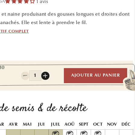
35A
1 avis
 et naine produisant des gousses longues et droites dont
anachés. Elle est lente à prendre le fil.
PTIF COMPLET
80
Quantité
AJOUTER AU PANIER
Réduire
Augmenter
la
la
quantité
quantité
de
de
HARICOT
HARICOT
de semis & de récolte
NAIN
NAIN
DE
DE
BAGNOLS
BAGNOLS
AR
AVR
MAI
JUI
JUIL
AOÛ
SEPT
OCT
NOV
DÉC
AB
AB