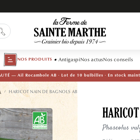
Antigaspi
Nos actus
Nos conseils
NOS PRODUITS
TÉ — Ail Rocambole AB · Lot de 10 bulbilles · En stock main
s
HARICOT NAIN DE BAGNOLS AB
/
HARICOT
Phaseolus vul