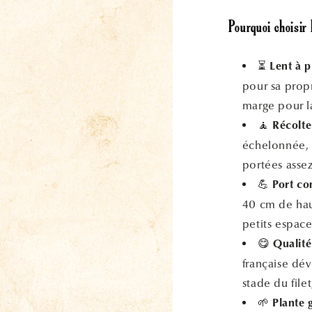
Pourquoi choisir 
⏳
Lent à p
pour sa propr
marge pour la
🧘
Récolte
échelonnée, a
portées assez 
💪
Port co
40 cm de haut
petits espace
😋
Qualité
française dév
stade du fil
🌱
Plante 