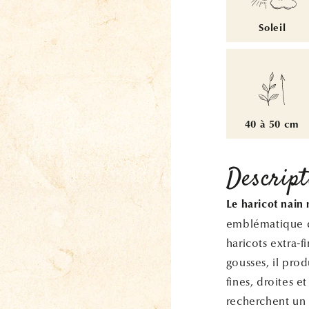
Soleil
40 à 50 cm
Descript
Le haricot nain
emblématique d
haricots extra-f
gousses, il pro
fines, droites e
recherchent un h