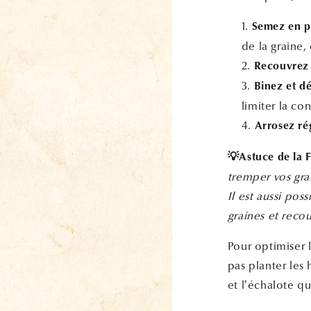
Semez en po
de la graine
Recouvrez l
Binez et d
limiter la c
Arrosez ré
💡Astuce de la 
tremper vos gra
Il est aussi pos
graines et recou
Pour optimiser 
pas planter les
et l’échalote q