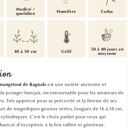
Modéré /
Humifère
Caduc
quotidien
50 à 80 jours en
40 à 50 cm
Gélif
moyenne
ion
est une variété ancienne et
 mangetout de Bagnols
u potager français, incontournable pour les amateurs de
ins. Très apprécié pour sa précocité et la finesse de ses
duit de magnifiques gousses vertes, longues de 16 à 18 cm,
t cylindriques. C'est le choix parfait pour ceux qui
aricot d'exception, à la fois raffiné et généreux.