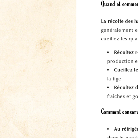
Quand et comment
La récolte des h
généralement en
cueillez-les qu
Récoltez r
production et
Cueillez l
la tige
Récoltez d
fraîches et g
Comment conserve
Au réfrigé
dans le bac à