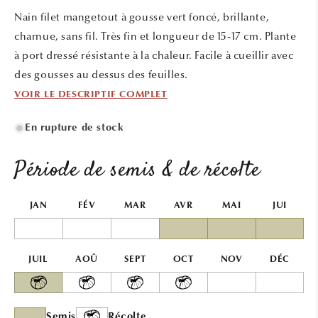
une
une
Nain filet mangetout à gousse vert foncé, brillante,
fenêtre
fenêtr
modale
modal
charnue, sans fil. Très fin et longueur de 15-17 cm. Plante
à port dressé résistante à la chaleur. Facile à cueillir avec
des gousses au dessus des feuilles.
VOIR LE DESCRIPTIF COMPLET
En rupture de stock
Période de semis & de récolte
JAN
FÉV
MAR
AVR
MAI
JUI
JUIL
AOÛ
SEPT
OCT
NOV
DÉC
Semis
Récolte