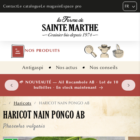
ET PASSER
FR
Contact
Le catalogue
Le magasin
Espace pro
AU
CONTENU
NOS PRODUITS
Antigaspi
Nos actus
Nos conseils
 plants
🌱 NOUVEAUTÉ — Ail Rocambole AB · Lot de 10
isement
bulbilles · En stock maintenant
Haricots
HARICOT NAIN PONGO AB
...
/
/
HARICOT NAIN PONGO AB
Phaseolus vulgaris
ASSER AUX