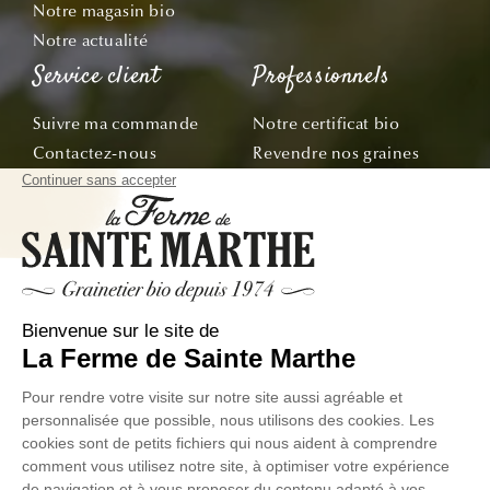
Notre magasin bio
Notre actualité
Service client
Professionnels
Suivre ma commande
Notre certificat bio
Contactez-nous
Revendre nos graines
Demandez le catalogue
Offre École & Associations
Bon de commande
Sachets personnalisés
Tous nos conseils
Abonnez-vous
Suivez nos aventures de la graine à l'assiette !
E-mail