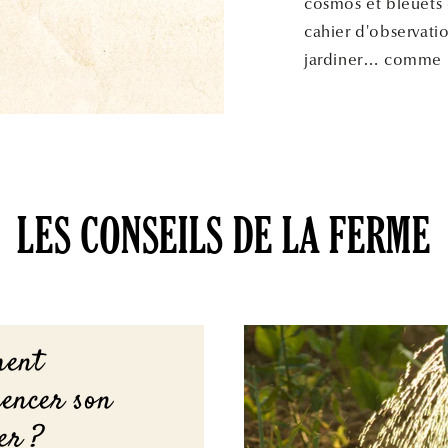
cosmos et bleuets 
cahier d'observati
jardiner… comme l
LES CONSEILS DE LA FERME
ent
encer son
er ?