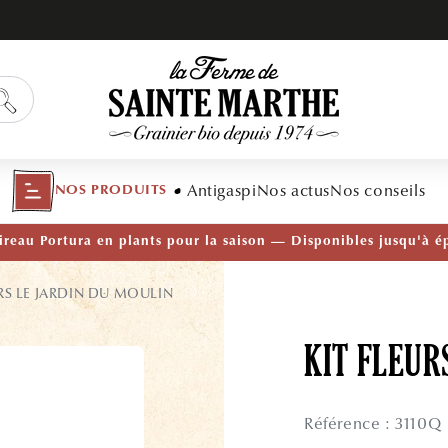
Antigaspi
Nos actus
Nos conseils
NOS PRODUITS
TÉ — Ail Rocambole AB · Lot de 10 bulbilles · En stock main
URS LE JARDIN DU MOULIN
KIT FLEUR
Référence : 3110Q