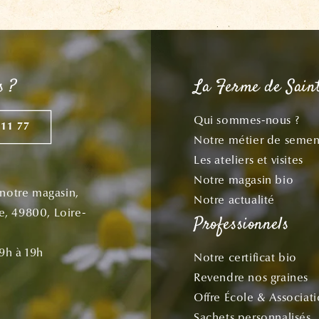
s ?
La Ferme de Sain
Qui sommes-nous ?
 11 77
Notre métier de semen
Les ateliers et visites
Notre magasin bio
 notre magasin,
Notre actualité
re, 49800, Loire-
Professionnels
9h à 19h
Notre certificat bio
Revendre nos graines
Offre École & Associat
Sachets personnalisés