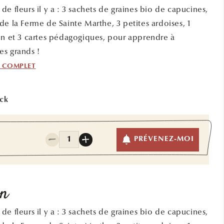
e fleurs il y a : 3 sachets de graines bio de capucines,
de la Ferme de Sainte Marthe, 3 petites ardoises, 1
on et 3 cartes pédagogiques, pour apprendre à
s grands !
F COMPLET
ock
Quantité
PRÉVENEZ-MOI
Réduire
Augmenter
la
la
quantité
quantité
de
de
KIT
KIT
on
FLEURS
FLEURS
LE
LE
e fleurs il y a : 3 sachets de graines bio de capucines,
JARDIN
JARDIN