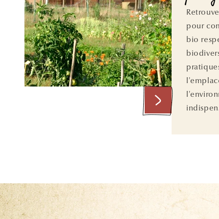
Retrouve
pour co
bio resp
biodiver
pratiques
l'empla
l'enviro
indispens