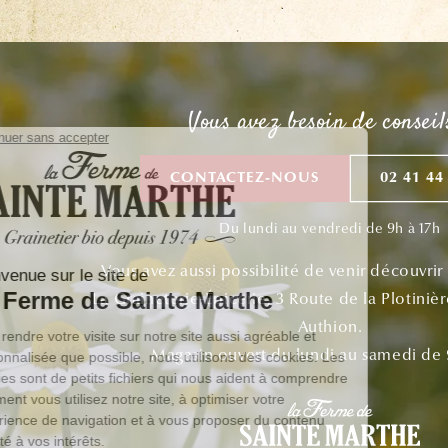
Vous avez besoin de conseil
CONTACTEZ-NOUS
02 41 44
Du lundi au vendredi de 9h à 17h
Vous avez aussi possibilité de venir découvrir
La Graineterie-Épicerie, 3 Route de la Plotiniè
Authion.
Magasin ouvert du lundi au samedi de 