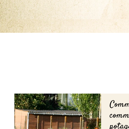
Comm
comm
potag