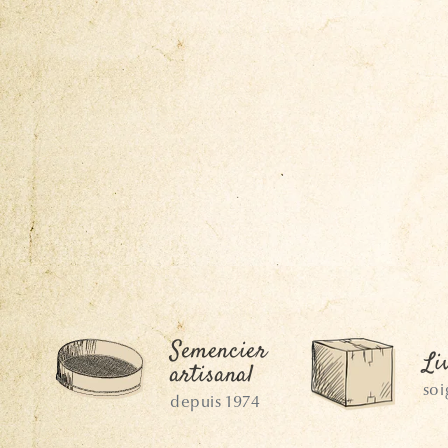
Semencier
Li
artisanal
so
depuis 1974