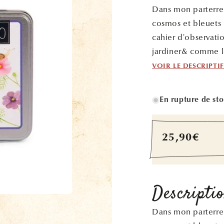
Dans mon parterre d
cosmos et bleuets 
cahier d'observati
jardiner& comme le
VOIR LE DESCRIPTI
En rupture de st
Prix
25,90€
habituel
Descripti
Dans mon parterre d