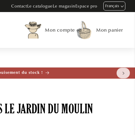
Contact
Le catalogue
Le magasin
Espace pro
Français
Mon compte
Mon panier
tenant
S LE JARDIN DU MOULIN