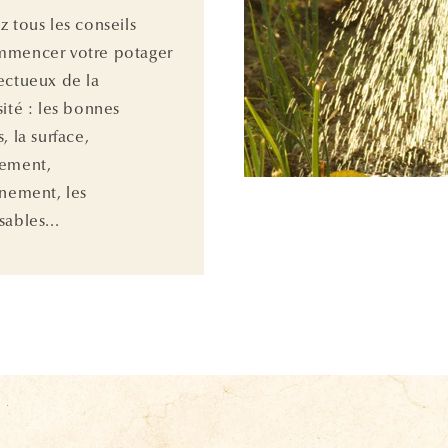
z tous les conseils
mmencer votre potager
ectueux de la
sité : les bonnes
, la surface,
cement,
nnement, les
ables...