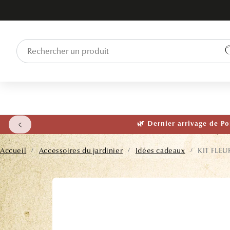
ET PASSER
AU
CONTENU
🌱 NOUVEAU
Accueil
Accessoires du jardinier
Idées cadeaux
KIT FLE
/
/
/
PASSER AUX
INFORMATIONS
PRODUITS