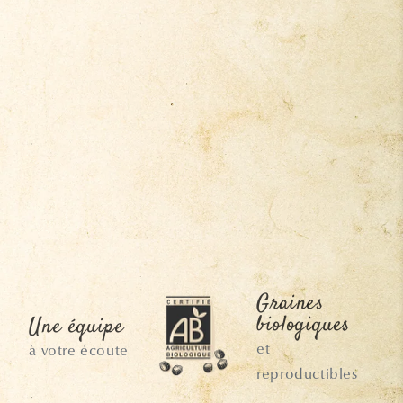
Graines
biologiques
Une équipe
et
à votre écoute
reproductibles