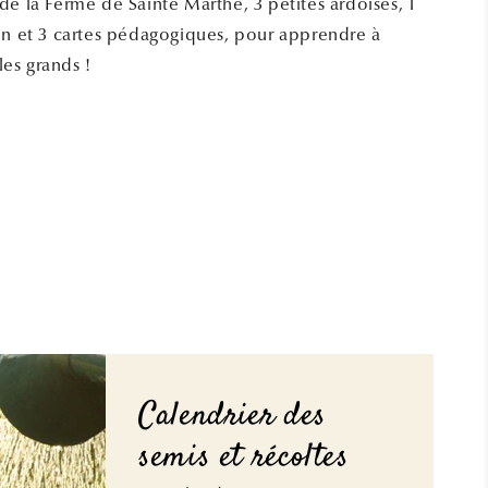
de la Ferme de Sainte Marthe, 3 petites ardoises, 1
DU
DU
MOULIN
MOULIN
on et 3 cartes pédagogiques, pour apprendre à
es grands !
Calendrier des
semis et récoltes