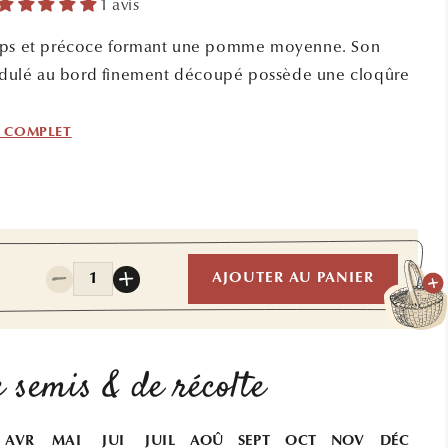
1 avis
mps et précoce formant une pomme moyenne. Son
 ondulé au bord finement découpé possède une cloqûre
F COMPLET
0
Quantité
AJOUTER AU PANIER
Réduire
Augmenter
la
la
quantité
quantité
de
de
LAITUE
LAITUE
 semis & de récolte
BATAVIA
BATAVIA
BLONDE
BLONDE
DE
DE
AVR
MAI
JUI
JUIL
AOÛ
SEPT
OCT
NOV
DÉC