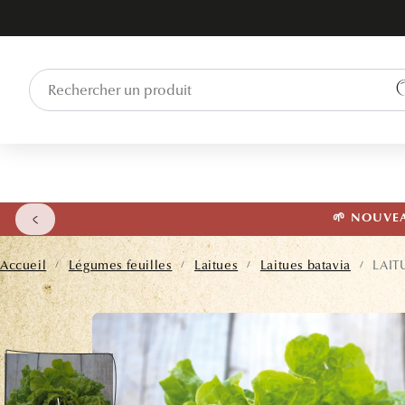
ET PASSER
AU
CONTENU
🌱 NOUVEAU
Accueil
Légumes feuilles
Laitues
Laitues batavia
LAIT
/
/
/
/
PASSER AUX
INFORMATIONS
PRODUITS