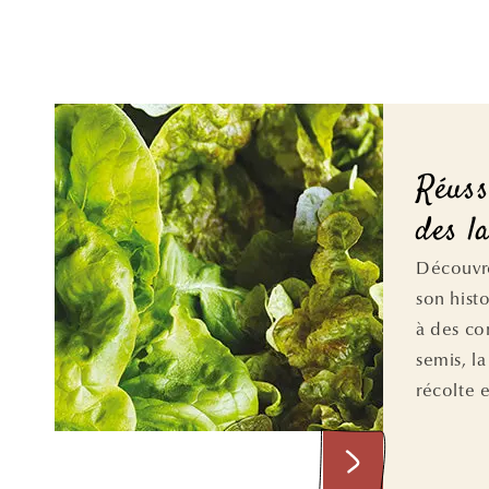
Réuss
des l
Découvre
son hist
à des con
semis, la
récolte e