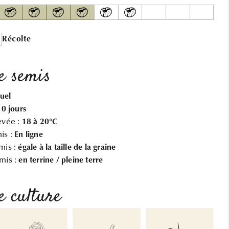
PARIS
PARIS
AB
AB
Récolte
e semis
uel
10 jours
evée :
18 à 20°C
is :
En ligne
mis :
égale à la taille de la graine
mis :
en terrine / pleine terre
e culture