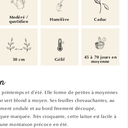
Modéré /
Humifère
Caduc
quotidien
45 à 70 jours en
30 cm
Gélif
moyenne
on
 printemps et d'été. Elle forme de petites à moyennes
 vert blond à moyen. Ses feuilles chevauchantes, au
rement ondulé et au bord finement découpé,
ure marquée. Très croquante, cette laitue est facile à
e une montaison précoce en été.