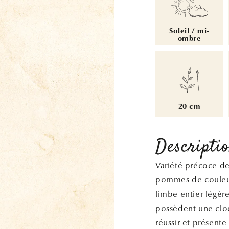
Soleil / mi-
ombre
20 cm
Descripti
Variété précoce de
pommes de couleur
limbe entier légè
possèdent une cloq
réussir et présent