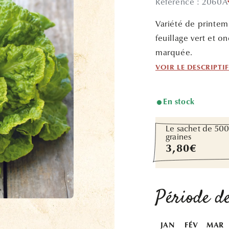
Référence : 2060A
Variété de printe
feuillage vert et
marquée.
VOIR LE DESCRIPTI
En stock
Le sachet de 50
graines
Prix
3,80€
habituel
Période de
JAN
FÉV
MAR