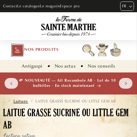
ET PASSER
FR
Contact
Le catalogue
Le magasin
Espace pro
AU
CONTENU
NOS PRODUITS
Antigaspi
Nos actus
Nos conseils
 plants
🌱 NOUVEAUTÉ — Ail Rocambole AB · Lot de 10
isement
bulbilles · En stock maintenant
Laitues
LAITUE GRASSE SUCRINE OU LITTLE GEM AB
...
/
/
LAITUE GRASSE SUCRINE OU LITTLE GEM
AB
Lactuca sativa