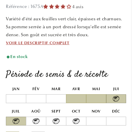
média
média
Référence : 1675A
4 avis
1
2
dans
dans
une
une
Variété d'été aux feuilles vert clair, épaisses et charnues.
fenêtre
fenêtr
modale
modal
Sa pomme serrée à un port dressé lorsqu'elle est semée
dense. Son goût est sucrée et très doux.
VOIR LE DESCRIPTIF COMPLET
En stock
Période de semis & de récolte
JAN
FÉV
MAR
AVR
MAI
JUI
JUIL
AOÛ
SEPT
OCT
NOV
DÉC