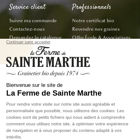
Service client
Professionnels
Suivre ma commande
Notre certificat bio
Contactez-nous
Revendre nos graines
Demandez le catalogue
Offre École & Associations
Bon de commande
Sachets personnalisés
Tous nos conseils
Abonnez-vous
Suivez nos aventures de la graine à l'assiette !
E-mail
© La Ferme de Sainte Marthe - Tous droit réservés
Données
Conditions Générales de
Exercer votre droit de