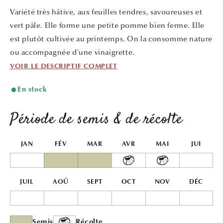
une
une
Variété très hâtive, aux feuilles tendres, savoureuses et
fenêtre
fenêtr
modale
modal
vert pâle. Elle forme une petite pomme bien ferme. Elle
est plutôt cultivée au printemps. On la consomme nature
ou accompagnée d'une vinaigrette.
VOIR LE DESCRIPTIF COMPLET
En stock
Période de semis & de récolte
JAN
FÉV
MAR
AVR
MAI
JUI
JUIL
AOÛ
SEPT
OCT
NOV
DÉC
Semis
Récolte