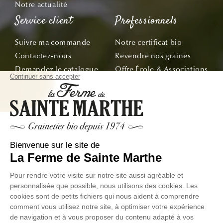
Notre actualité
Service client
Professionnels
Suivre ma commande
Notre certificat bio
Contactez-nous
Revendre nos graines
Demandez le catalogue
Offre École & Associations
Bon de commande
Sachets personnalisés
Tous nos conseils
Abonnez-vous
Suivez nos aventures de la graine à l'assiette !
E-mail
© La Ferme de Sainte Marthe - Tous droit réservés