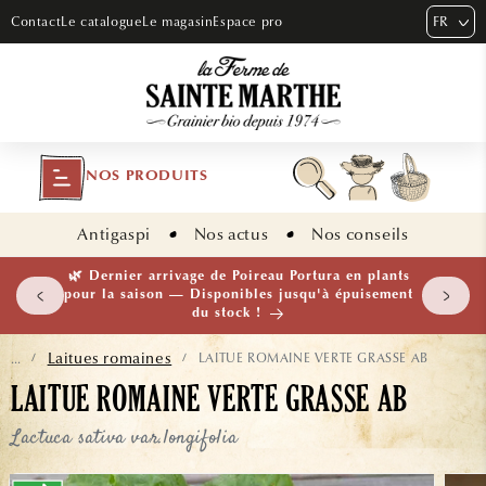
ET PASSER
FR
Contact
Le catalogue
Le magasin
Espace pro
AU
CONTENU
NOS PRODUITS
Antigaspi
Nos actus
Nos conseils
 plants
🌱 NOUVEAUTÉ — Ail Rocambole AB · Lot de 10
isement
bulbilles · En stock maintenant
Laitues romaines
LAITUE ROMAINE VERTE GRASSE AB
...
/
/
LAITUE ROMAINE VERTE GRASSE AB
Lactuca sativa var.longifolia
ASSER AUX