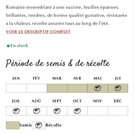
une
une
Romaine ressemblant à une sucrine, feuilles épaisses,
fenêtre
fenêtr
modale
modal
brillantes, tendres, de bonne qualité gustative, résistante
à la chaleur, récolte assurée tout au long de l'été.
VOIR LE DESCRIPTIF COMPLET
En stock
Période de semis & de récolte
JAN
FÉV
MAR
AVR
MAI
JUI
JUIL
AOÛ
SEPT
OCT
NOV
DÉC
Semis
Récolte